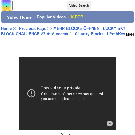
Video Home
|
Popular Videos
|
K-POP
Home
>>
Previous Page
>>
MEHR BLÖCKE ÖFFNEN - LUCKY SKY
BLOCK CHALLENGE #3 ★ Minecraft 1.10 Lucky Blocks | LPmitKev
More
Share: