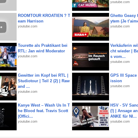
youtube.com
ROOMTOUR KROATIEN ? T
Ghetto Geasy f
eam Harrison
ytem (Je t’aim
youtube.com
youtube.com
Tourette als Praktikant bei
Verkäuferin wil
RTL: Jan wird Moderator
cht wieder | B
youtube.com
s vom...
youtube.com
Gewitter im Kopf bei RTL |
GPS III Space
Studiotour | Teil 2 (2) | Raw
ission
and ...
youtube.com
youtube.com
Kanye West – Wash Us In T
HSV - SV San
he Blood feat. Travis Scott
(!) | Ansage a
(Offici...
ANKE für NI...
youtube.com
youtube.com