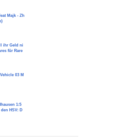
eat Majk - Zh
e)
l ihr Geld ni
ares für Rare
 Vehicle 03 M
dhausen 1:5
n den HSV: D