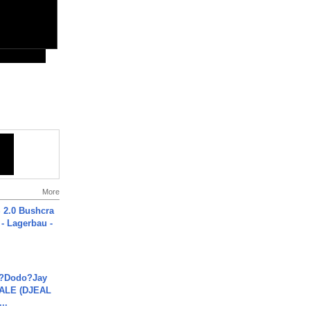
More
2.0 Bushcra
 - Lagerbau -
a?Dodo?Jay
JALE (DJEAL
..