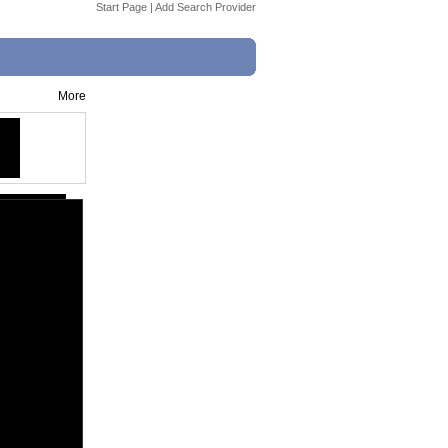
Start Page
|
Add Search Provider
More