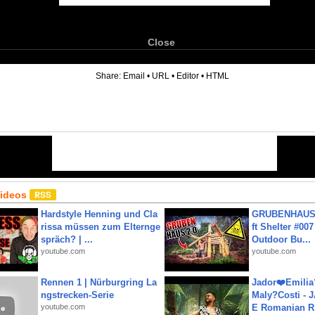
Close
6
Share:
Email
•
URL
•
Editor
•
HTML
Videos
Hardstyle Henning und Cla
GRUBENHAUS 
rissa müssen zum Elternge
ft Shelter #007
spräch? | ...
Outdoor Bu...
youtube.com
youtube.com
Rennen 1 | Nürburgring La
Jador❤️Emili
ngstrecken-Serie
Maly?Costi - 
youtube.com
E Romanian R.