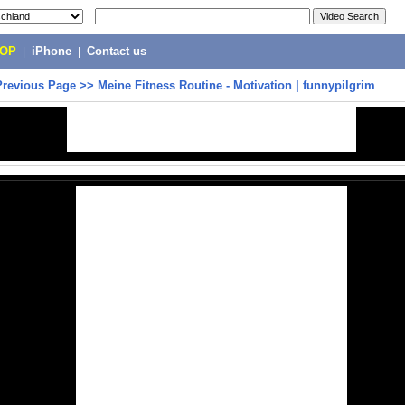
POP
|
iPhone
|
Contact us
Previous Page
>>
Meine Fitness Routine - Motivation | funnypilgrim