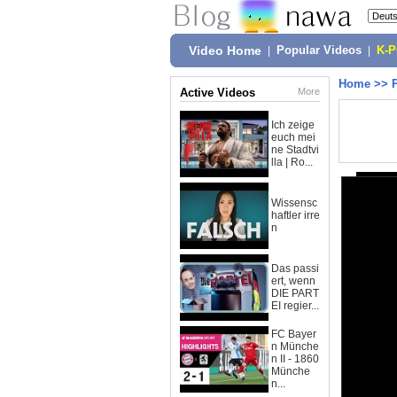
Video Home
|
Popular Videos
|
K-
Home
>>
Active Videos
More
Ich zeige
euch mei
ne Stadtvi
lla | Ro...
Wissensc
haftler irre
n
Das passi
ert, wenn
DIE PART
EI regier...
FC Bayer
n Münche
n II - 1860
Münche
n...