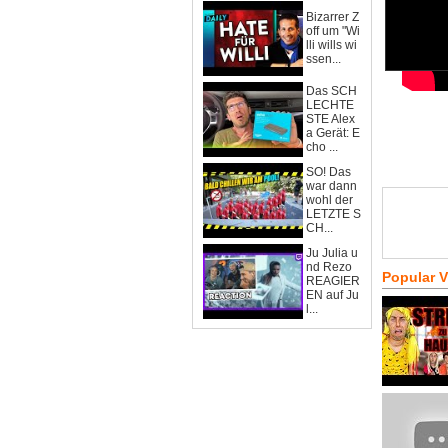
Bizarrer Z
off um "Wi
lli wills wi
ssen...
Das SCH
LECHTE
STE Alex
a Gerät: E
cho ...
SO! Das
war dann
wohl der
LETZTE S
CH...
Ju Julia u
nd Rezo
Popular 
REAGIER
EN auf Ju
l...