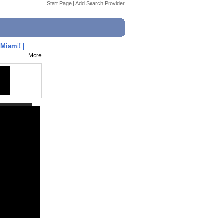
Start Page
|
Add Search Provider
 Miami! |
More