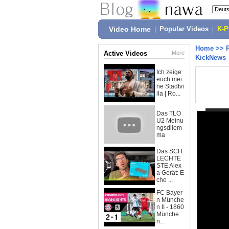
Video Home
|
Popular Videos
|
K-
Home
>>
Active Videos
More
KickNews
Ich zeige
euch mei
ne Stadtvi
lla | Ro...
Das TLO
U2 Meinu
ngsdilem
ma
Das SCH
LECHTE
STE Alex
a Gerät: E
cho ...
FC Bayer
n Münche
n II - 1860
Münche
n...