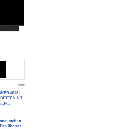
More
KER #012 |
 BETTEN & T
SEN...
Monat mehr a
Das überras