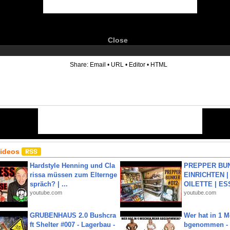
Close
6
Share:
Email
•
URL
•
Editor
•
HTML
Videos
Hardstyle Henning und Cla
PREPPER BUN
rissa müssen zum Elternge
EINRICHTEN |
spräch? | ...
OILETTE | ES
youtube.com
youtube.com
GRUBENHAUS 2.0 Bushcra
Wer hat in 1 
ft Shelter #007 - Lagerbau -
bgenommen - 