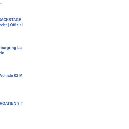
..
 BACKSTAGE
cht | Offiziel
rburgring La
rie
 Vehicle 03 M
OATIEN ? T