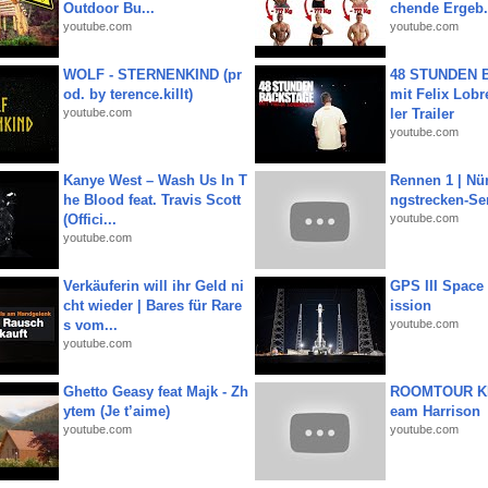
Outdoor Bu...
chende Ergeb.
youtube.com
youtube.com
WOLF - STERNENKIND (pr
48 STUNDEN
od. by terence.killt)
mit Felix Lobre
youtube.com
ler Trailer
youtube.com
Kanye West – Wash Us In T
Rennen 1 | Nü
he Blood feat. Travis Scott
ngstrecken-Se
(Offici...
youtube.com
youtube.com
Verkäuferin will ihr Geld ni
GPS III Space
cht wieder | Bares für Rare
ission
s vom...
youtube.com
youtube.com
Ghetto Geasy feat Majk - Zh
ROOMTOUR KR
ytem (Je t’aime)
eam Harrison
youtube.com
youtube.com