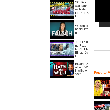
SO! Das
war dann
wohl der
LETZTE S
CH...
Wissensc
haftler irre
n
Ju Julia u
nd Rezo
REAGIER
EN auf Ju
l...
Bizarrer Z
off um "Wi
lli wills wi
Popular 
ssen...