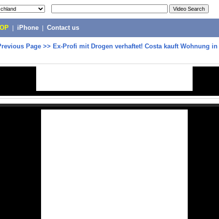
POP
|
iPhone
|
Contact us
Previous Page
>>
Ex-Profi mit Drogen verhaftet! Costa kauft Wohnung in