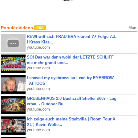
Popular Videos
More
REWI will sich FRAU BRA klären! ?⚡️ Folge 7.3.
I Krass Klas...
youtube.com
SO! Das war dann wohl der LETZTE SCHLIFF,
nie mehr granit und...
youtube.com
I shaved my eyebrows so I can try EYEBROW
TATTOOS
youtube.com
GRUBENHAUS 2.0 Bushcraft Shelter #007 - Lag
erbau - Outdoor Bu...
youtube.com
Ich zeige euch meine Stadtvilla | Room Tour X
XL | Kevin Wolte...
youtube.com