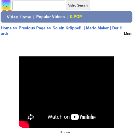
Video Home
|
Popular Videos
|
K-POP
Home
>>
Previous Page
>>
So ein Krüppel!! | Mario Maker | Der H
ardi
More
Share: