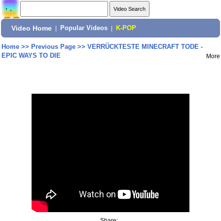
Video Home
|
Popular Videos
|
K-POP
Home
>>
Previous Page
>>
VERRÜCKTESTE MINECRAFT TODE -
EPIC WAYS TO DIE
More
Share: