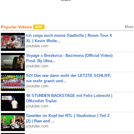
Popular Videos
More
Ich zeige euch meine Stadtvilla | Room Tour X
XL | Kevin Wolte...
youtube.com
Voyage x Breskvica - Bezimena (Official Video)
Prod. By Ultra...
youtube.com
SO! Das war dann wohl der LETZTE SCHLIFF,
nie mehr granit und...
youtube.com
48 STUNDEN BACKSTAGE mit Felix Lobrecht |
Offizieller Trailer
youtube.com
Gewitter im Kopf bei RTL | Studiotour | Teil 2
(2) | Raw and ...
youtube.com