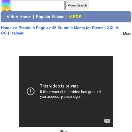
Video Home
|
Popular Videos
|
K-POP
Home
>>
Previous Page
>>
48 Stunden Mama im Dienst | XXL VL
OG | Isabeau
More
Share: