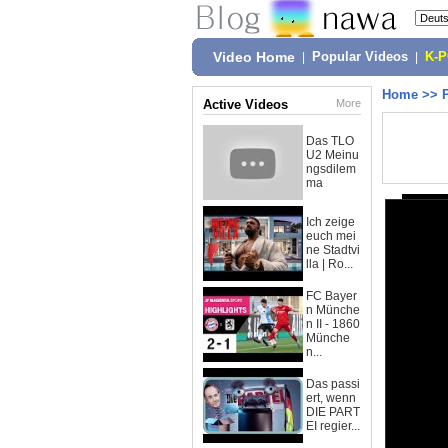
Video Home
|
Popular Videos
|
K-
Home
>>
Active Videos
More
Das TLO
U2 Meinu
ngsdilem
ma
Ich zeige
euch mei
ne Stadtvi
lla | Ro...
FC Bayer
n Münche
n II - 1860
Münche
n...
Das passi
ert, wenn
DIE PART
EI regier...