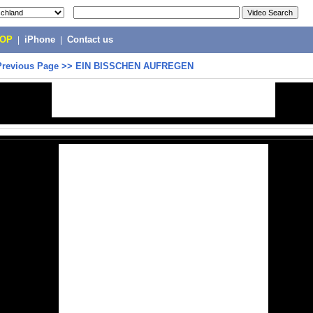
POP
|
iPhone
|
Contact us
Previous Page
>>
EIN BISSCHEN AUFREGEN