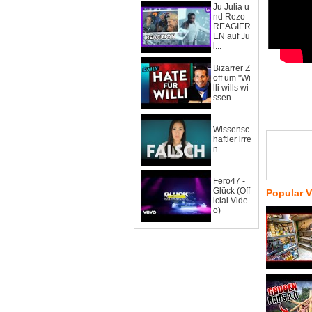
Ju Julia u
nd Rezo
REAGIER
EN auf Ju
l...
Bizarrer Z
off um "Wi
lli wills wi
ssen...
Wissensc
haftler irre
n
Fero47 -
Glück (Off
Popular 
icial Vide
o)