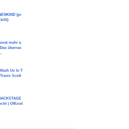
ENKIND (pr
killt)
Monat mehr a
Das überras
..
Wash Us In T
 Travis Scott
 BACKSTAGE
cht | Offiziel