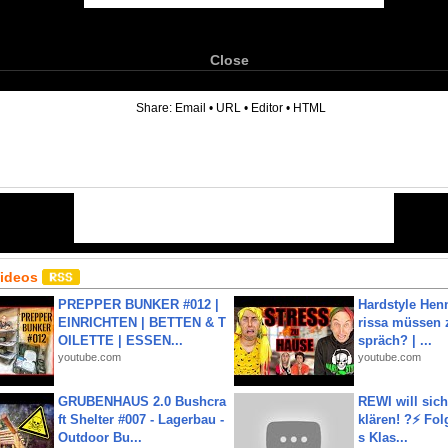
Close
6
Share:
Email
•
URL
•
Editor
•
HTML
Videos
PREPPER BUNKER #012 |
Hardstyle Hen
EINRICHTEN | BETTEN & T
rissa müssen 
OILETTE | ESSEN...
spräch? | ...
youtube.com
youtube.com
GRUBENHAUS 2.0 Bushcra
REWI will si
ft Shelter #007 - Lagerbau -
klären! ?⚡️ Fol
Outdoor Bu...
s Klas...