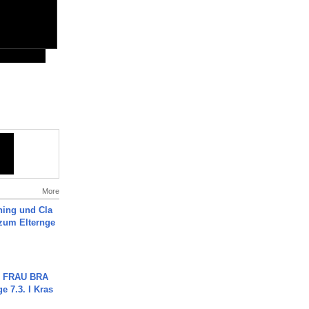
More
ning und Cla
zum Elternge
ch FRAU BRA
ge 7.3. I Kras