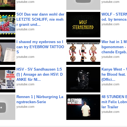
youtube.com
youtube.com
SO! Das war dann wohl der
WOLF - STERN
LETZTE SCHLIFF, nie meh
od. by terence.
r granit und...
youtube.com
youtube.com
I shaved my eyebrows so I
Wer hat in 1 
can try EYEBROW TATTOO
bgenommen - 
S
chende Ergeb.
youtube.com
youtube.com
HSV - SV Sandhausen 1:5
Kanye West – 
(!) | Ansage an den HSV: D
he Blood feat.
ANKE für NI...
(Offici...
youtube.com
youtube.com
Rennen 1 | Nürburgring La
48 STUNDEN
ngstrecken-Serie
mit Felix Lobre
youtube.com
ler Trailer
youtube.com