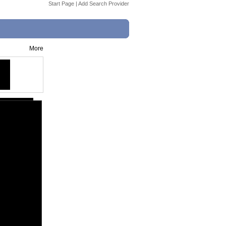
Start Page
|
Add Search Provider
More