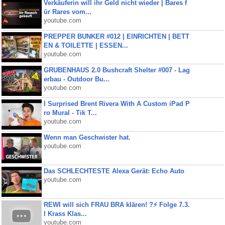
Verkäuferin will ihr Geld nicht wieder | Bares f
ür Rares vom...
youtube.com
PREPPER BUNKER #012 | EINRICHTEN | BETT
EN & TOILETTE | ESSEN...
youtube.com
GRUBENHAUS 2.0 Bushcraft Shelter #007 - Lag
erbau - Outdoor Bu...
youtube.com
I Surprised Brent Rivera With A Custom iPad P
ro Mural - Tik T...
youtube.com
Wenn man Geschwister hat.
youtube.com
Das SCHLECHTESTE Alexa Gerät: Echo Auto
youtube.com
REWI will sich FRAU BRA klären! ?⚡️ Folge 7.3.
I Krass Klas...
youtube.com