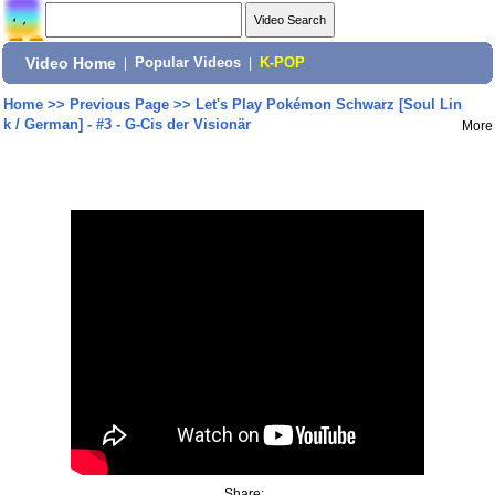
Video Home
|
Popular Videos
|
K-POP
Home
>>
Previous Page
>>
Let's Play Pokémon Schwarz [Soul Lin
k / German] - #3 - G-Cis der Visionär
More
Share: