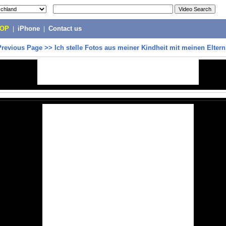
POP
|
iPhone
|
Contact us
Previous Page
>>
Ich stelle Fotos aus meiner Kindheit mit meinen Elter