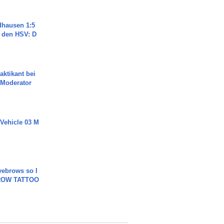
dhausen 1:5
n den HSV: D
aktikant bei
 Moderator
 Vehicle 03 M
yebrows so I
BROW TATTOO