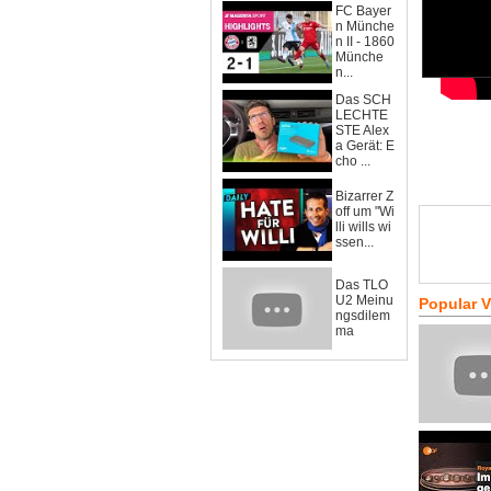
FC Bayer
n Münche
n II - 1860
Münche
n...
Das SCH
LECHTE
STE Alex
a Gerät: E
cho ...
Bizarrer Z
off um "Wi
lli wills wi
ssen...
Das TLO
U2 Meinu
Popular 
ngsdilem
ma