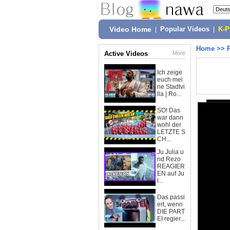
Video Home
|
Popular Videos
|
K-
Home
>>
Active Videos
More
Ich zeige
euch mei
ne Stadtvi
lla | Ro...
SO! Das
war dann
wohl der
LETZTE S
CH...
Ju Julia u
nd Rezo
REAGIER
EN auf Ju
l...
Das passi
ert, wenn
DIE PART
EI regier...