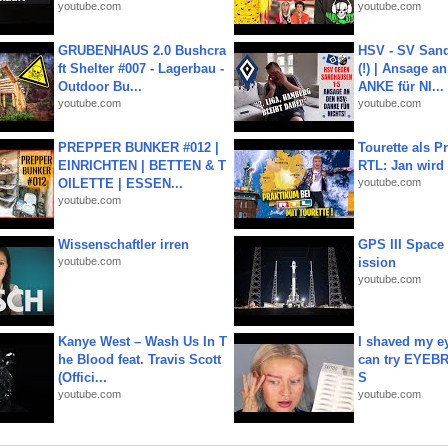
youtube.com
youtube.com
GRUBENHAUS 2.0 Bushcra
HSV - SV San
ft Shelter #007 - Lagerbau -
(!) | Ansage a
Outdoor Bu...
ANKE für NI...
youtube.com
youtube.com
PREPPER BUNKER #012 |
Tourette als Pr
EINRICHTEN | BETTEN & T
RTL: Jan wird
OILETTE | ESSEN...
youtube.com
youtube.com
Wissenschaftler irren
GPS III Space
youtube.com
ission
youtube.com
Kanye West – Wash Us In T
I shaved my e
he Blood feat. Travis Scott
can try EYE
(Offici...
S
youtube.com
youtube.com