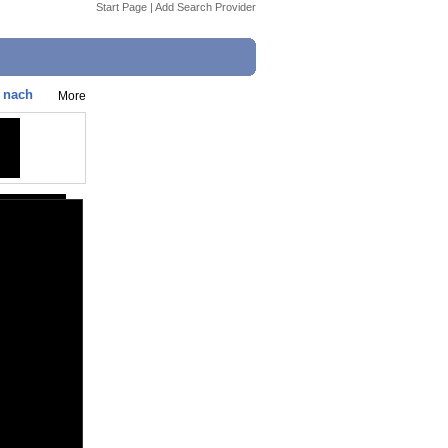
Start Page
|
Add Search Provider
n nach
More