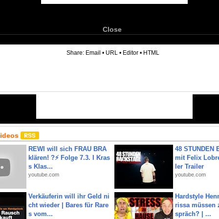
Close
6
Share:
Email
•
URL
•
Editor
•
HTML
Videos
REWI will sich FRAU BRA
48 STUNDEN
klären! ?⚡️ Folge 7.3. I Kras
mit Felix Lobre
s Klas...
ler Trailer
youtube.com
youtube.com
Verkäuferin will ihr Geld ni
Hardstyle Hen
cht wieder | Bares für Rare
rissa müssen 
s vom...
spräch? | ...