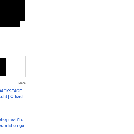
More
 BACKSTAGE
cht | Offiziel
ning und Cla
zum Elternge