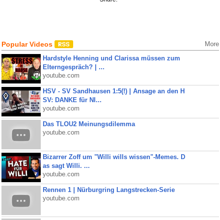
Popular Videos
More
Hardstyle Henning und Clarissa müssen zum
Elterngespräch? | ...
youtube.com
HSV - SV Sandhausen 1:5(!) | Ansage an den H
SV: DANKE für NI...
youtube.com
Das TLOU2 Meinungsdilemma
youtube.com
Bizarrer Zoff um "Willi wills wissen"-Memes. D
as sagt Willi. ...
youtube.com
Rennen 1 | Nürburgring Langstrecken-Serie
youtube.com