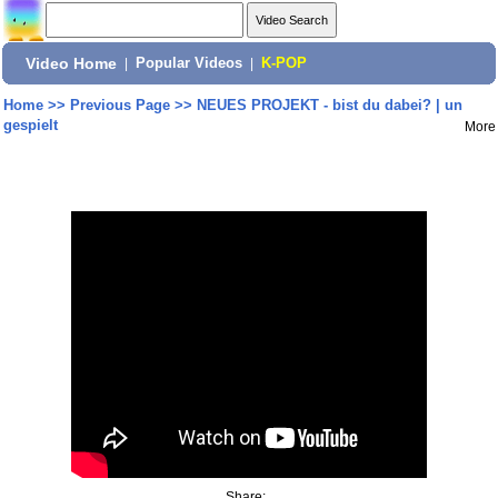
Video Home
|
Popular Videos
|
K-POP
Home
>>
Previous Page
>>
NEUES PROJEKT - bist du dabei? | un
gespielt
More
Share: