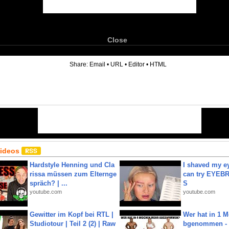
Close
6
Share:
Email
•
URL
•
Editor
•
HTML
Videos
Hardstyle Henning und Cla
I shaved my e
rissa müssen zum Elternge
can try EYE
spräch? | ...
S
youtube.com
youtube.com
Gewitter im Kopf bei RTL |
Wer hat in 1 
Studiotour | Teil 2 (2) | Raw
bgenommen - 