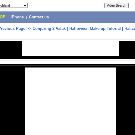
POP
|
iPhone
|
Contact us
Previous Page
>>
Conjuring 2 Valak | Halloween Make-up Tutorial | Hati