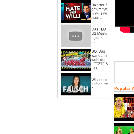
Bizarrer Z
off um "Wi
lli wills wi
ssen...
Das TLO
U2 Meinu
ngsdilem
ma
SO! Das
war dann
wohl der
LETZTE S
CH...
Wissensc
haftler irre
Popular 
n