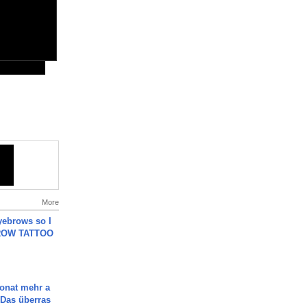
More
yebrows so I
BROW TATTOO
Monat mehr a
Das überras