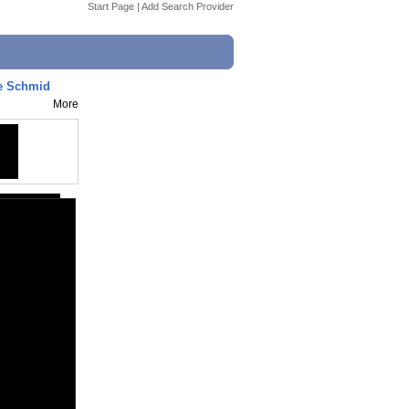
Start Page
|
Add Search Provider
ce Schmid
More