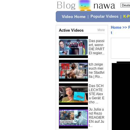
Video Home
|
Popular Videos
|
K-
Home
>>
Active Videos
More
t
Das passi
ert, wenn
DIE PART
EI regier...
Ich zeige
euch mei
ne Stadtvi
lla | Ro...
Das SCH
LECHTE
STE Alex
a Gerät: E
cho ...
Ju Julia u
nd Rezo
REAGIER
EN auf Ju
l...