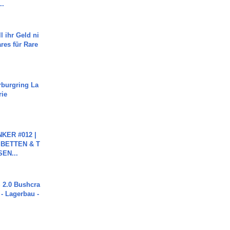
..
l ihr Geld ni
ares für Rare
rburgring La
rie
KER #012 |
 BETTEN & T
SEN...
2.0 Bushcra
 - Lagerbau -