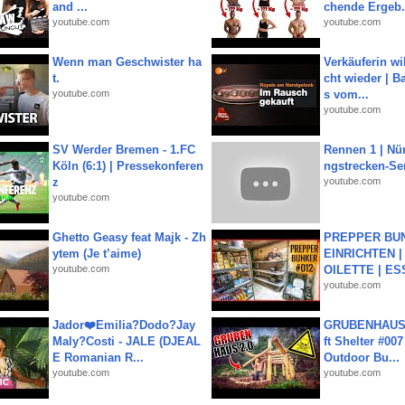
and ...
chende Ergeb.
youtube.com
youtube.com
Wenn man Geschwister ha
Verkäuferin wil
t.
cht wieder | B
youtube.com
s vom...
youtube.com
SV Werder Bremen - 1.FC
Rennen 1 | Nü
Köln (6:1) | Pressekonferen
ngstrecken-Se
z
youtube.com
youtube.com
Ghetto Geasy feat Majk - Zh
PREPPER BUN
ytem (Je t’aime)
EINRICHTEN |
youtube.com
OILETTE | ES
youtube.com
Jador❤️Emilia?Dodo?Jay
GRUBENHAUS 
Maly?Costi - JALE (DJEAL
ft Shelter #007
E Romanian R...
Outdoor Bu...
youtube.com
youtube.com