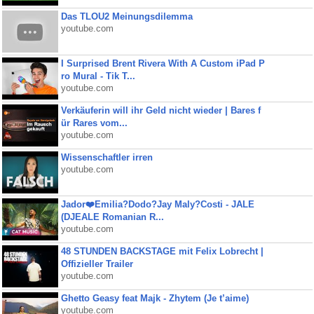
Das TLOU2 Meinungsdilemma
youtube.com
I Surprised Brent Rivera With A Custom iPad P
ro Mural - Tik T...
youtube.com
Verkäuferin will ihr Geld nicht wieder | Bares f
ür Rares vom...
youtube.com
Wissenschaftler irren
youtube.com
Jador❤️Emilia?Dodo?Jay Maly?Costi - JALE
(DJEALE Romanian R...
youtube.com
48 STUNDEN BACKSTAGE mit Felix Lobrecht |
Offizieller Trailer
youtube.com
Ghetto Geasy feat Majk - Zhytem (Je t’aime)
youtube.com