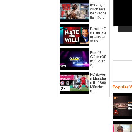
Ich zeige
euch mei
ne Stadtvi
lla | Ro...
Bizarrer Z
off um "Wi
lli wills wi
ssen...
Fero47 -
Glück (Off
icial Vide
o)
FC Bayer
n Münche
n II - 1860
Popular 
Münche
n...