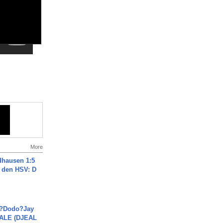
More
dhausen 1:5
n den HSV: D
a?Dodo?Jay
JALE (DJEAL