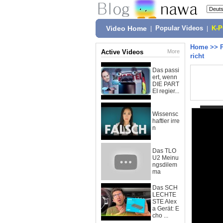
Video Home
|
Popular Videos
|
K-
Home
>>
Active Videos
More
richt
Das passi
ert, wenn
DIE PART
EI regier...
Wissensc
haftler irre
n
Das TLO
U2 Meinu
ngsdilem
ma
Das SCH
LECHTE
STE Alex
a Gerät: E
cho ...