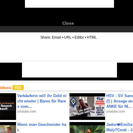
Close
6
Share:
Email
•
URL
•
Editor
•
HTML
Videos
Verkäuferin will ihr Geld ni
HSV - SV San
cht wieder | Bares für Rare
(!) | Ansage a
s vom...
ANKE für NI...
youtube.com
youtube.com
Wenn man Geschwister ha
Jador❤️Emili
t.
Maly?Costi - 