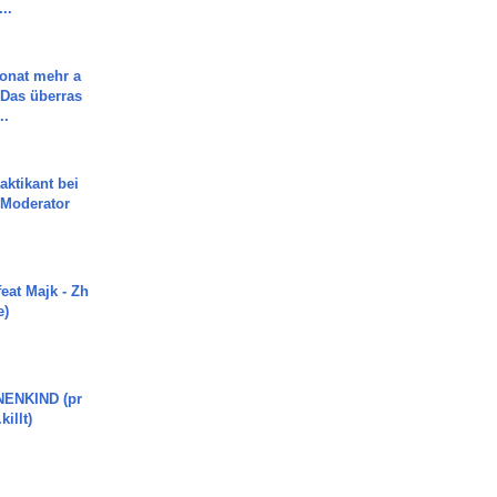
..
Monat mehr a
Das überras
..
aktikant bei
 Moderator
eat Majk - Zh
e)
ENKIND (pr
killt)