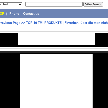
POP
|
iPhone
|
Contact us
Previous Page
>>
TOP 10 TMI PRODUKTE | Favoriten, über die man nich