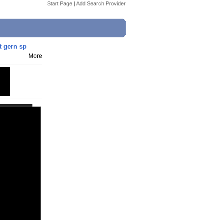
Start Page
|
Add Search Provider
t gern sp
More