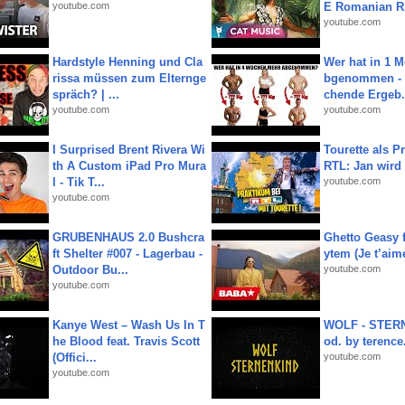
youtube.com
E Romanian R.
youtube.com
Hardstyle Henning und Cla
Wer hat in 1 
rissa müssen zum Elternge
bgenommen - 
spräch? | ...
chende Ergeb.
youtube.com
youtube.com
I Surprised Brent Rivera Wi
Tourette als Pr
th A Custom iPad Pro Mura
RTL: Jan wird
l - Tik T...
youtube.com
youtube.com
GRUBENHAUS 2.0 Bushcra
Ghetto Geasy f
ft Shelter #007 - Lagerbau -
ytem (Je t’aim
Outdoor Bu...
youtube.com
youtube.com
Kanye West – Wash Us In T
WOLF - STERN
he Blood feat. Travis Scott
od. by terence.
(Offici...
youtube.com
youtube.com