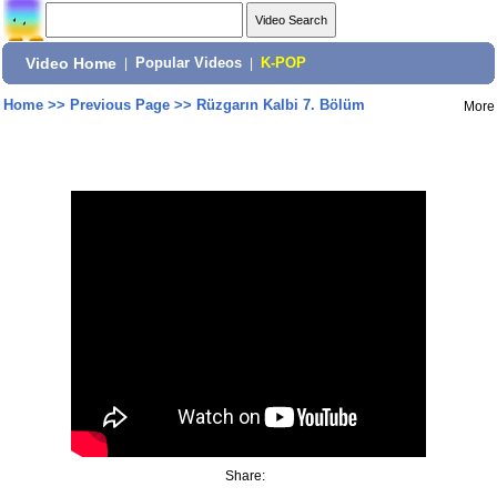
Video Home
|
Popular Videos
|
K-POP
Home
>>
Previous Page
>>
Rüzgarın Kalbi 7. Bölüm
More
Share: