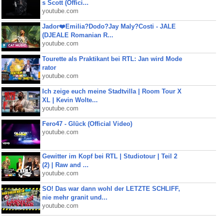
s Scott (Offici...
youtube.com
Jador❤️Emilia?Dodo?Jay Maly?Costi - JALE
(DJEALE Romanian R...
youtube.com
Tourette als Praktikant bei RTL: Jan wird Mode
rator
youtube.com
Ich zeige euch meine Stadtvilla | Room Tour X
XL | Kevin Wolte...
youtube.com
Fero47 - Glück (Official Video)
youtube.com
Gewitter im Kopf bei RTL | Studiotour | Teil 2
(2) | Raw and ...
youtube.com
SO! Das war dann wohl der LETZTE SCHLIFF,
nie mehr granit und...
youtube.com