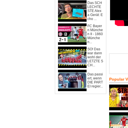
Das SCH
LECHTE
STE Alex
a Gerät: E
cho ...
FC Bayer
n Münche
n II - 1860
Münche
n...
SO! Das
war dann
wohl der
LETZTE S
CH...
Das passi
ert, wenn
Popular 
DIE PART
EI regier...