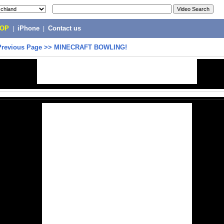
POP
|
iPhone
|
Contact us
Previous Page
>>
MINECRAFT BOWLING!