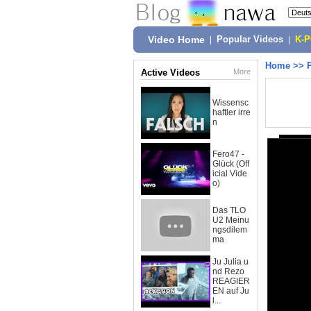
Video Home
|
Popular Videos
|
K-
Home
>>
Active Videos
More
Wissensc
haftler irre
n
Fero47 -
Glück (Off
icial Vide
o)
Das TLO
U2 Meinu
ngsdilem
ma
Ju Julia u
nd Rezo
REAGIER
EN auf Ju
l...