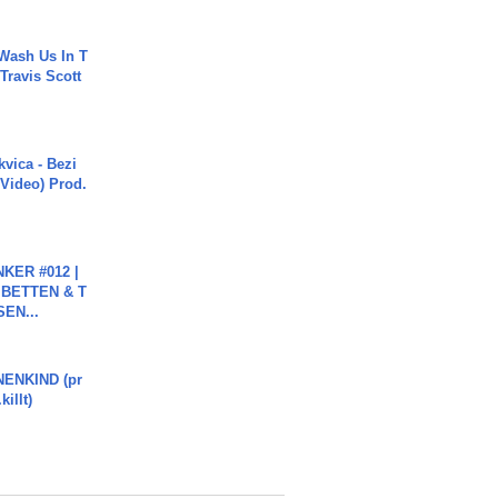
Wash Us In T
 Travis Scott
vica - Bezi
 Video) Prod.
KER #012 |
 BETTEN & T
SEN...
ENKIND (pr
killt)