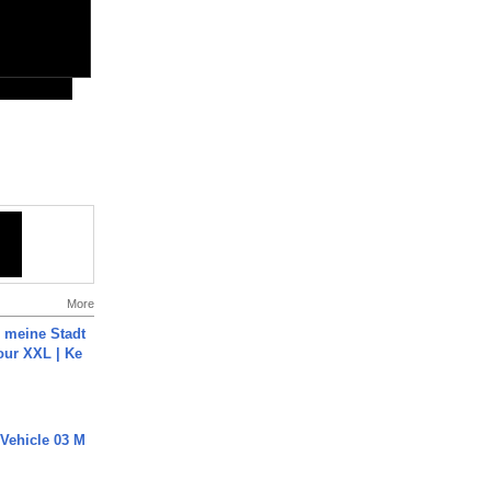
More
h meine Stadt
our XXL | Ke
 Vehicle 03 M