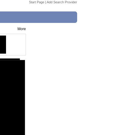
Start Page
|
Add Search Provider
More