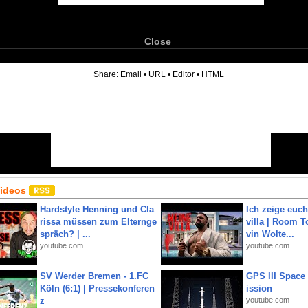
Close
6
Share:
Email
•
URL
•
Editor
•
HTML
Videos
Hardstyle Henning und Cla
Ich zeige euc
rissa müssen zum Elternge
villa | Room T
spräch? | ...
vin Wolte...
youtube.com
youtube.com
SV Werder Bremen - 1.FC
GPS III Space
Köln (6:1) | Pressekonferen
ission
z
youtube.com