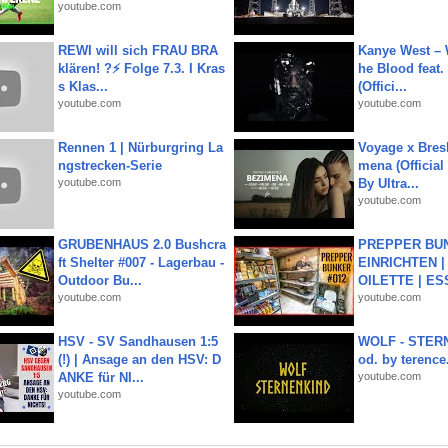
youtube.com
REWI will sich FRAU BRA
Kanye West – 
klären! ?⚡️ Folge 7.3. I Kras
he Blood feat.
s Klas...
(Offici...
youtube.com
youtube.com
Rennen 1 | Nürburgring La
Voyage x Bresk
ngstrecken-Serie
mena (Official
youtube.com
By Ultra...
youtube.com
GRUBENHAUS 2.0 Bushcra
PREPPER BUN
ft Shelter #007 - Lagerbau -
EINRICHTEN |
Outdoor Bu...
OILETTE | ES
youtube.com
youtube.com
HSV - SV Sandhausen 1:5
WOLF - STERN
(!) | Ansage an den HSV: D
od. by terence.
ANKE für NI...
youtube.com
youtube.com