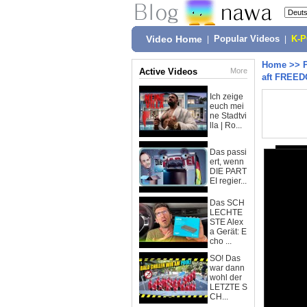
Video Home
|
Popular Videos
|
K-
Home
>>
Active Videos
More
aft FREED
Ich zeige
euch mei
ne Stadtvi
lla | Ro...
Das passi
ert, wenn
DIE PART
EI regier...
Das SCH
LECHTE
STE Alex
a Gerät: E
cho ...
SO! Das
war dann
wohl der
LETZTE S
CH...