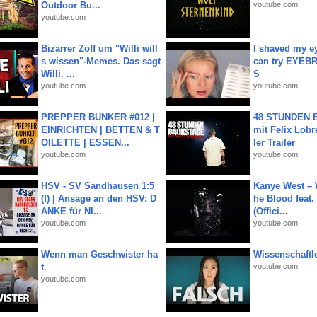
Outdoor Bu...
youtube.com
youtube.com
Bizarrer Zoff um "Willi will
I shaved my e
s wissen"-Memes. Das sagt
can try EYE
Willi. ...
S
youtube.com
youtube.com
PREPPER BUNKER #012 |
48 STUNDEN
EINRICHTEN | BETTEN & T
mit Felix Lobre
OILETTE | ESSEN...
ler Trailer
youtube.com
youtube.com
HSV - SV Sandhausen 1:5
Kanye West – 
(!) | Ansage an den HSV: D
he Blood feat.
ANKE für NI...
(Offici...
youtube.com
youtube.com
Wenn man Geschwister ha
Wissenschaftle
t.
youtube.com
youtube.com