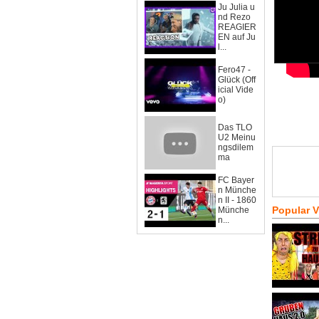
Ju Julia u
nd Rezo
REAGIER
EN auf Ju
l...
Fero47 -
Glück (Off
icial Vide
o)
Das TLO
U2 Meinu
ngsdilem
ma
FC Bayer
n Münche
n II - 1860
Popular 
Münche
n...