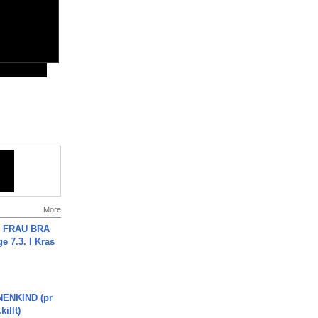
More
ch FRAU BRA
ge 7.3. I Kras
ENKIND (pr
killt)