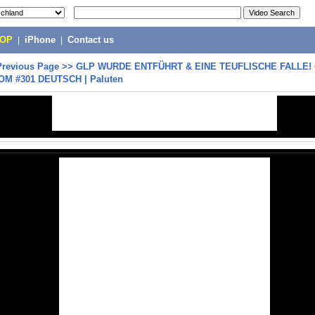
POP
|
iPhone
|
Contact us
Previous Page
>>
GLP WURDE ENTFÜHRT & EINE TEUFLISCHE FALLE! 
OM #301 DEUTSCH | Paluten