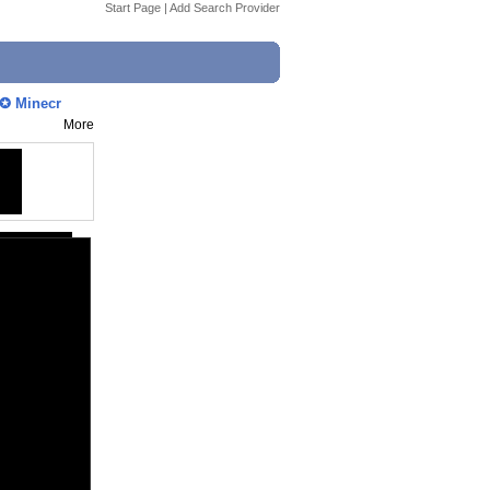
Start Page
|
Add Search Provider
✪ Minecr
More