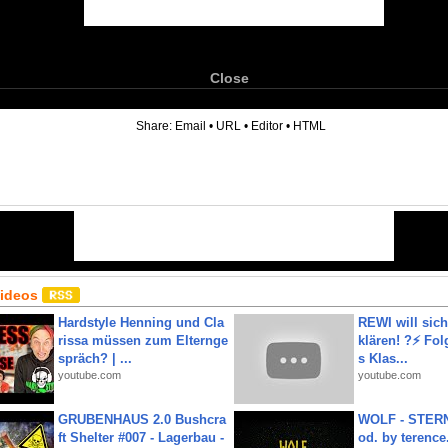
Close
6
Share:
Email
•
URL
•
Editor
•
HTML
Videos
Hardstyle Henning und Cla
REWI will si
rissa müssen zum Elternge
klären! ?⚡️ Fol
spräch? | ...
s Klas...
youtube.com
youtube.com
GRUBENHAUS 2.0 Bushcra
WOLF - STERN
ft Shelter #007 - Lagerbau -
od. by terence.