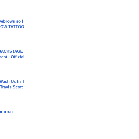
yebrows so I
BROW TATTOO
 BACKSTAGE
cht | Offiziel
Wash Us In T
 Travis Scott
r irren