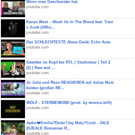
Wenn man Geschwister hat.
youtube.com
Kanye West – Wash Us In The Blood feat. Travi
s Scott (Offici...
youtube.com
Das SCHLECHTESTE Alexa Gerät: Echo Auto
youtube.com
Gewitter im Kopf bei RTL | Studiotour | Teil 2
(2) | Raw and ...
youtube.com
Ju Julia und Rezo REAGIEREN auf Julias Musi
kvideo (großen RE...
youtube.com
WOLF - STERNENKIND (prod. by terence.killt)
youtube.com
Jador❤️Emilia?Dodo?Jay Maly?Costi - JALE
(DJEALE Romanian R...
youtube.com