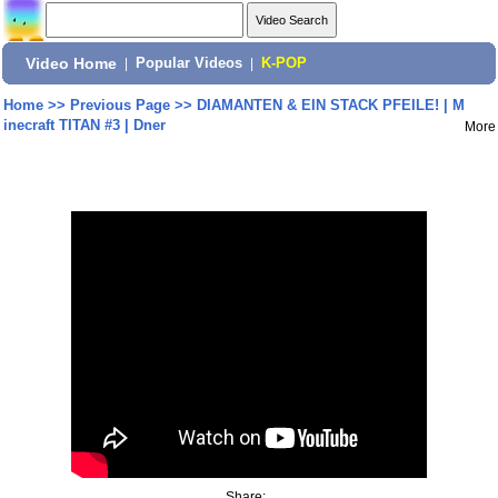
Video Home
|
Popular Videos
|
K-POP
Home
>>
Previous Page
>>
DIAMANTEN & EIN STACK PFEILE! | M
inecraft TITAN #3 | Dner
More
Share: