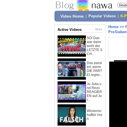
Video Home
|
Popular Videos
|
K-
Home
>>
Active Videos
More
ProSieben
SO! Das
war dann
wohl der
LETZTE S
CH...
Das passi
ert, wenn
DIE PART
EI regier...
Ju Julia u
nd Rezo
REAGIER
EN auf Ju
l...
Wissensc
haftler irre
n