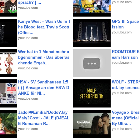
spräch? | ...
youtube.com
youtube.com
Kanye West – Wash Us In T
GPS III Space
he Blood feat. Travis Scott
ission
(Offici...
youtube.com
youtube.com
Wer hat in 1 Monat mehr a
ROOMTOUR KR
bgenommen - Das überras
eam Harrison
chende Ergeb...
youtube.com
youtube.com
HSV - SV Sandhausen 1:5
WOLF - STERN
(!) | Ansage an den HSV: D
od. by terence.
ANKE für NI...
youtube.com
youtube.com
Jador❤️Emilia?Dodo?Jay
Voyage x Bresk
Maly?Costi - JALE (DJEAL
mena (Official
E Romanian R...
By Ultra...
youtube.com
youtube.com