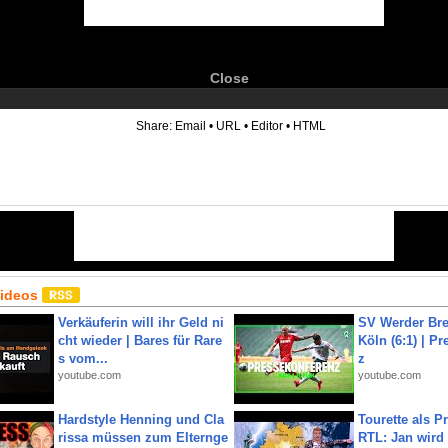
Close
6
Share:
Email
•
URL
•
Editor
•
HTML
Videos
Verkäuferin will ihr Geld ni
SV Werder Bre
cht wieder | Bares für Rare
Köln (6:1) | P
s vom...
z
youtube.com
youtube.com
Hardstyle Henning und Cla
Tourette als Pr
rissa müssen zum Elternge
RTL: Jan wird