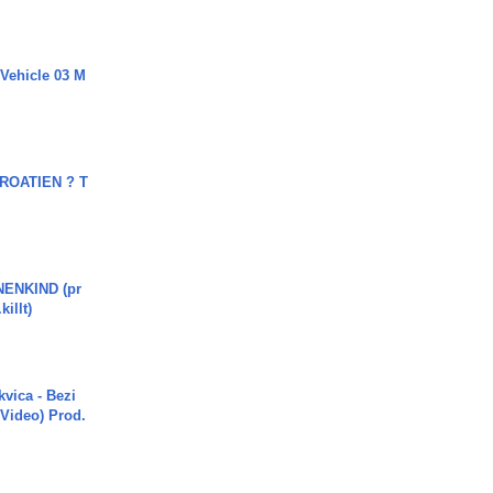
 Vehicle 03 M
OATIEN ? T
ENKIND (pr
killt)
vica - Bezi
 Video) Prod.