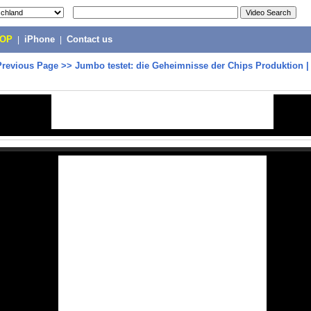
POP
|
iPhone
|
Contact us
Previous Page
>>
Jumbo testet: die Geheimnisse der Chips Produktion | 