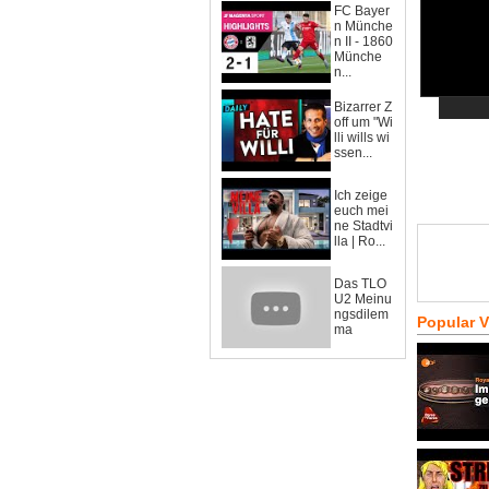
FC Bayer
n Münche
n II - 1860
Münche
n...
Bizarrer Z
off um "Wi
lli wills wi
ssen...
Ich zeige
euch mei
ne Stadtvi
lla | Ro...
Das TLO
U2 Meinu
ngsdilem
Popular 
ma