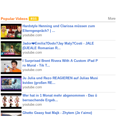
Popular Videos
More
Hardstyle Henning und Clarissa müssen zum
Elterngespräch? | ...
youtube.com
Jador❤️Emilia?Dodo?Jay Maly?Costi - JALE
(DJEALE Romanian R...
youtube.com
I Surprised Brent Rivera With A Custom iPad P
ro Mural - Tik T...
youtube.com
Ju Julia und Rezo REAGIEREN auf Julias Musi
kvideo (großen RE...
youtube.com
Wer hat in 1 Monat mehr abgenommen - Das ü
berraschende Ergeb...
youtube.com
Ghetto Geasy feat Majk - Zhytem (Je t’aime)