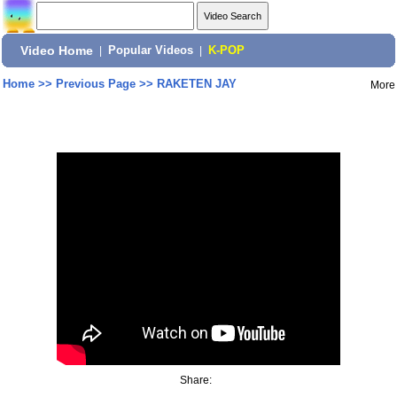
Video Home
|
Popular Videos
|
K-POP
Home
>>
Previous Page
>>
RAKETEN JAY
More
Share: