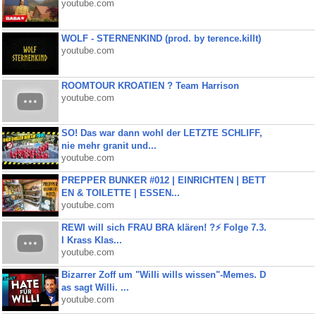
youtube.com
WOLF - STERNENKIND (prod. by terence.killt)
youtube.com
ROOMTOUR KROATIEN ? Team Harrison
youtube.com
SO! Das war dann wohl der LETZTE SCHLIFF,
nie mehr granit und...
youtube.com
PREPPER BUNKER #012 | EINRICHTEN | BETT
EN & TOILETTE | ESSEN...
youtube.com
REWI will sich FRAU BRA klären! ?⚡️ Folge 7.3.
I Krass Klas...
youtube.com
Bizarrer Zoff um "Willi wills wissen"-Memes. D
as sagt Willi. ...
youtube.com