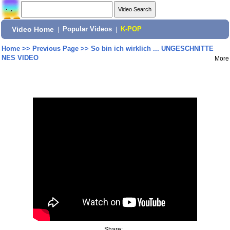
Video Home
|
Popular Videos
|
K-POP
Home
>>
Previous Page
>>
So bin ich wirklich ... UNGESCHNITTE
NES VIDEO
More
Share: