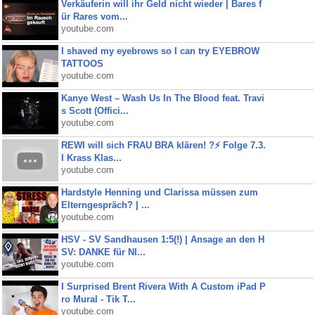
Verkäuferin will ihr Geld nicht wieder | Bares f
ür Rares vom...
youtube.com
I shaved my eyebrows so I can try EYEBROW
TATTOOS
youtube.com
Kanye West – Wash Us In The Blood feat. Travi
s Scott (Offici...
youtube.com
REWI will sich FRAU BRA klären! ?⚡️ Folge 7.3.
I Krass Klas...
youtube.com
Hardstyle Henning und Clarissa müssen zum
Elterngespräch? | ...
youtube.com
HSV - SV Sandhausen 1:5(!) | Ansage an den H
SV: DANKE für NI...
youtube.com
I Surprised Brent Rivera With A Custom iPad P
ro Mural - Tik T...
youtube.com