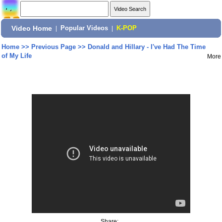
Video Home
|
Popular Videos
|
K-POP
Home
>>
Previous Page
>>
Donald and Hillary - I've Had The Time
of My Life
More
Share: