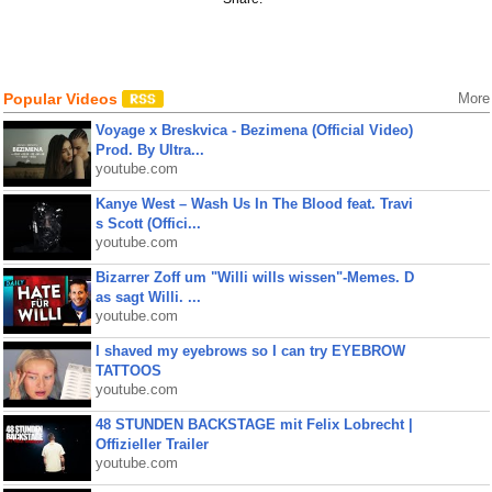
Popular Videos
More
Voyage x Breskvica - Bezimena (Official Video)
Prod. By Ultra...
youtube.com
Kanye West – Wash Us In The Blood feat. Travi
s Scott (Offici...
youtube.com
Bizarrer Zoff um "Willi wills wissen"-Memes. D
as sagt Willi. ...
youtube.com
I shaved my eyebrows so I can try EYEBROW
TATTOOS
youtube.com
48 STUNDEN BACKSTAGE mit Felix Lobrecht |
Offizieller Trailer
youtube.com