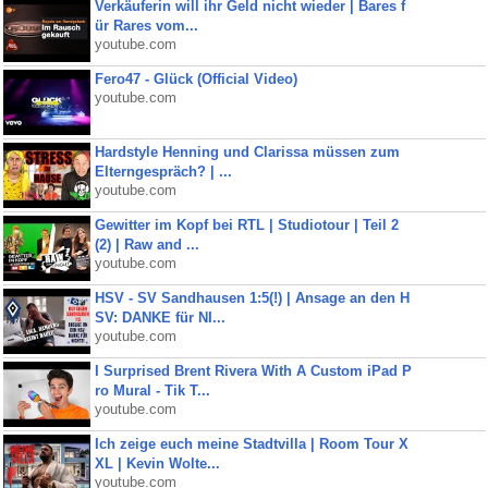
Verkäuferin will ihr Geld nicht wieder | Bares f
ür Rares vom...
youtube.com
Fero47 - Glück (Official Video)
youtube.com
Hardstyle Henning und Clarissa müssen zum
Elterngespräch? | ...
youtube.com
Gewitter im Kopf bei RTL | Studiotour | Teil 2
(2) | Raw and ...
youtube.com
HSV - SV Sandhausen 1:5(!) | Ansage an den H
SV: DANKE für NI...
youtube.com
I Surprised Brent Rivera With A Custom iPad P
ro Mural - Tik T...
youtube.com
Ich zeige euch meine Stadtvilla | Room Tour X
XL | Kevin Wolte...
youtube.com