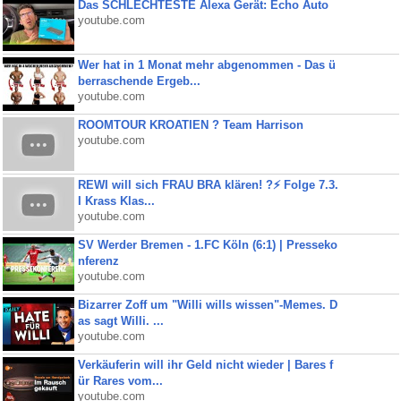
Das SCHLECHTESTE Alexa Gerät: Echo Auto
youtube.com
Wer hat in 1 Monat mehr abgenommen - Das ü
berraschende Ergeb...
youtube.com
ROOMTOUR KROATIEN ? Team Harrison
youtube.com
REWI will sich FRAU BRA klären! ?⚡️ Folge 7.3.
I Krass Klas...
youtube.com
SV Werder Bremen - 1.FC Köln (6:1) | Presseko
nferenz
youtube.com
Bizarrer Zoff um "Willi wills wissen"-Memes. D
as sagt Willi. ...
youtube.com
Verkäuferin will ihr Geld nicht wieder | Bares f
ür Rares vom...
youtube.com