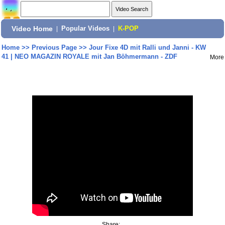
Video Home
|
Popular Videos
|
K-POP
Home
>>
Previous Page
>>
Jour Fixe 4D mit Ralli und Janni - KW
41 | NEO MAGAZIN ROYALE mit Jan Böhmermann - ZDF
More
Share: