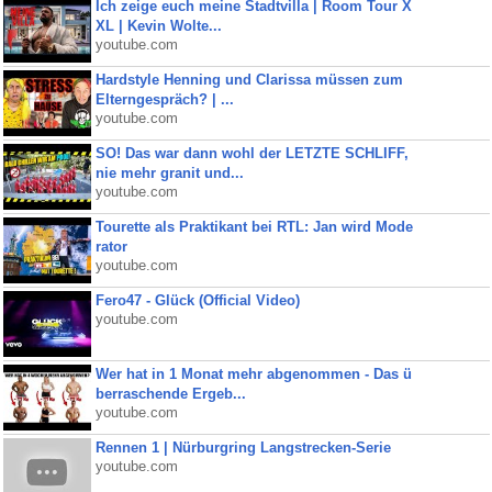
Ich zeige euch meine Stadtvilla | Room Tour X
XL | Kevin Wolte...
youtube.com
Hardstyle Henning und Clarissa müssen zum
Elterngespräch? | ...
youtube.com
SO! Das war dann wohl der LETZTE SCHLIFF,
nie mehr granit und...
youtube.com
Tourette als Praktikant bei RTL: Jan wird Mode
rator
youtube.com
Fero47 - Glück (Official Video)
youtube.com
Wer hat in 1 Monat mehr abgenommen - Das ü
berraschende Ergeb...
youtube.com
Rennen 1 | Nürburgring Langstrecken-Serie
youtube.com