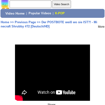
Video Home
|
Popular Videos
|
K-POP
Home
>>
Previous Page
>>
Der POSTBOTE weiß wo sie IST?! - Mi
necraft Shrubby #72 [Deutsch/HD]
More
Share: