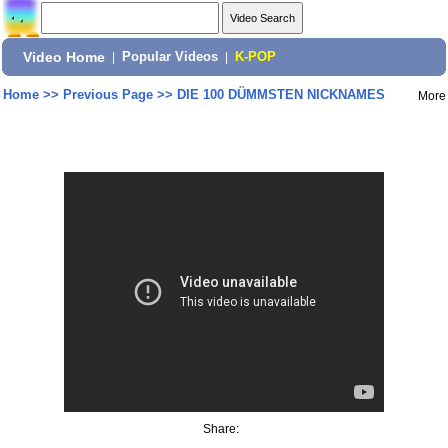
Video Home
|
Popular Videos
|
K-POP
Home
>>
Previous Page
>>
DIE 100 DÜMMSTEN NICKNAMES
More
Share: