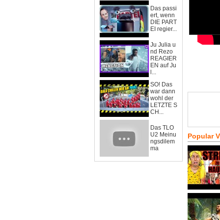
Das passi
ert, wenn
DIE PART
EI regier...
Ju Julia u
nd Rezo
REAGIER
EN auf Ju
l...
SO! Das
war dann
wohl der
LETZTE S
CH...
Das TLO
U2 Meinu
Popular 
ngsdilem
ma