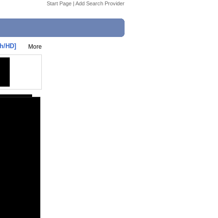
Start Page
|
Add Search Provider
h/HD]
More