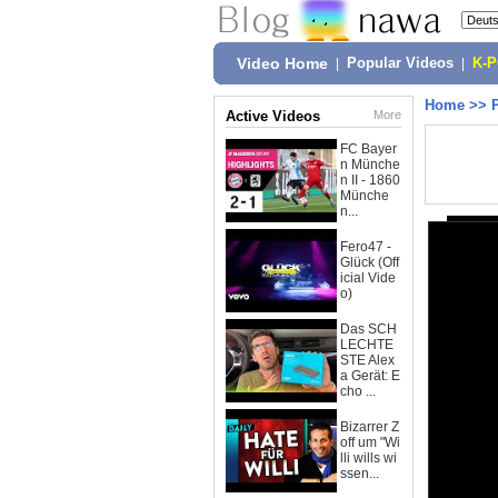
Video Home
|
Popular Videos
|
K-
Home
>>
Active Videos
More
FC Bayer
n Münche
n II - 1860
Münche
n...
Fero47 -
Glück (Off
icial Vide
o)
Das SCH
LECHTE
STE Alex
a Gerät: E
cho ...
Bizarrer Z
off um "Wi
lli wills wi
ssen...