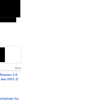
More
dhausen 1:5
n den HSV: D
chwister ha