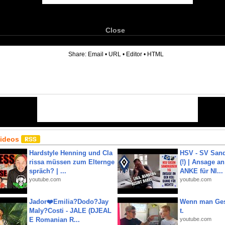
Close
6
Share:
Email
•
URL
•
Editor
•
HTML
Videos
Hardstyle Henning und Cla
HSV - SV San
rissa müssen zum Elternge
(!) | Ansage a
spräch? | ...
ANKE für NI...
youtube.com
youtube.com
Jador❤️Emilia?Dodo?Jay
Wenn man Ges
Maly?Costi - JALE (DJEAL
t.
E Romanian R...
youtube.com