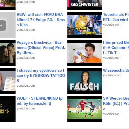
youtube.com
REWI will sich FRAU BRA
Tourette als Pr
klären! ?⚡️ Folge 7.3. I Kras
RTL: Jan wird
s Klas...
youtube.com
youtube.com
Voyage x Breskvica - Bezi
I Surprised Br
mena (Official Video) Prod.
th A Custom i
By Ultra...
l - Tik T...
youtube.com
youtube.com
I shaved my eyebrows so I
Wissenschaftle
can try EYEBROW TATTOO
youtube.com
S
youtube.com
WOLF - STERNENKIND (pr
SV Werder Bre
od. by terence.killt)
Köln (6:1) | P
youtube.com
z
youtube.com