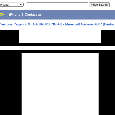
POP
|
iPhone
|
Contact us
Previous Page
>>
MEGA UNBOXING 4.0 - Minecraft Genesis #087 [Deutsc