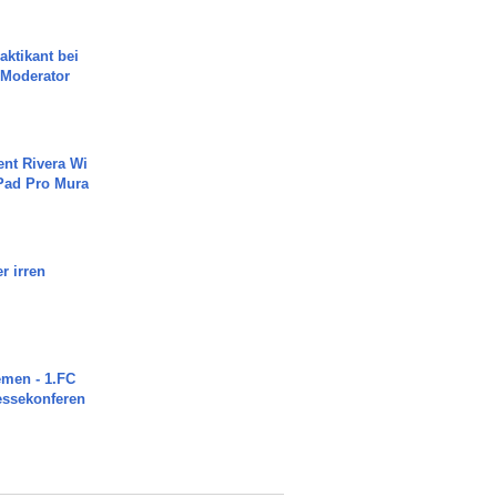
aktikant bei
 Moderator
ent Rivera Wi
Pad Pro Mura
r irren
men - 1.FC
ressekonferen