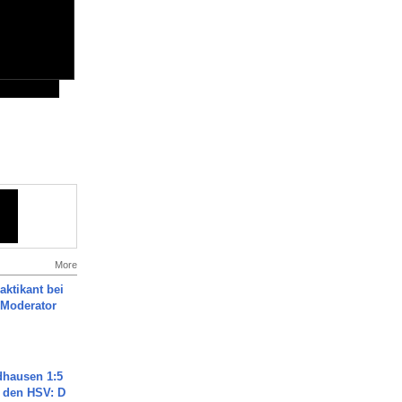
More
aktikant bei
 Moderator
dhausen 1:5
n den HSV: D