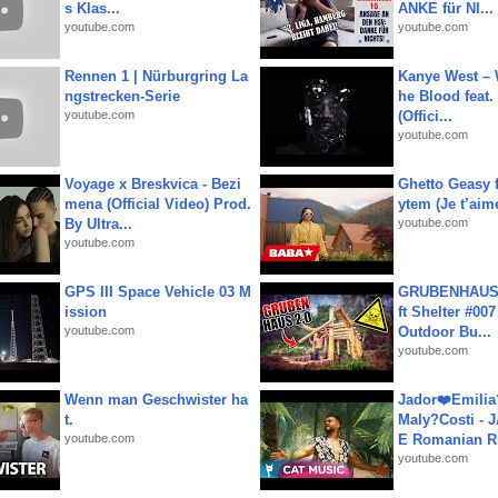
s Klas...
ANKE für NI...
youtube.com
youtube.com
Rennen 1 | Nürburgring La
Kanye West – 
ngstrecken-Serie
he Blood feat.
youtube.com
(Offici...
youtube.com
Voyage x Breskvica - Bezi
Ghetto Geasy f
mena (Official Video) Prod.
ytem (Je t’aim
By Ultra...
youtube.com
youtube.com
GPS III Space Vehicle 03 M
GRUBENHAUS 
ission
ft Shelter #007
youtube.com
Outdoor Bu...
youtube.com
Wenn man Geschwister ha
Jador❤️Emili
t.
Maly?Costi - 
youtube.com
E Romanian R.
youtube.com