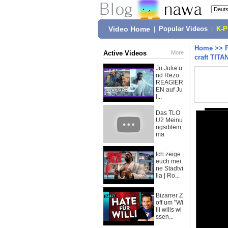
Video Home
|
Popular Videos
|
K-
Home
>>
Active Videos
More
craft TITA
Ju Julia u
nd Rezo
REAGIER
EN auf Ju
l...
Das TLO
U2 Meinu
ngsdilem
ma
Ich zeige
euch mei
ne Stadtvi
lla | Ro...
Bizarrer Z
off um "Wi
lli wills wi
ssen...