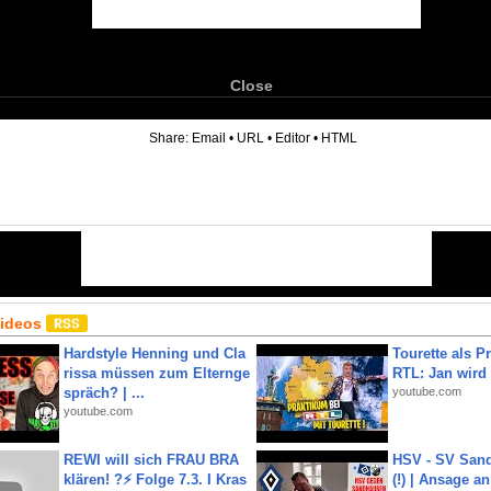
Close
6
Share:
Email
•
URL
•
Editor
•
HTML
Videos
Hardstyle Henning und Cla
Tourette als Pr
rissa müssen zum Elternge
RTL: Jan wird
spräch? | ...
youtube.com
youtube.com
REWI will sich FRAU BRA
HSV - SV San
klären! ?⚡️ Folge 7.3. I Kras
(!) | Ansage a