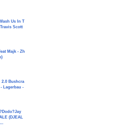
Wash Us In T
 Travis Scott
eat Majk - Zh
e)
2.0 Bushcra
 - Lagerbau -
a?Dodo?Jay
JALE (DJEAL
..