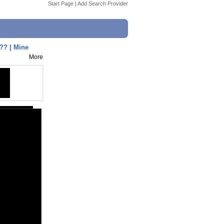
Start Page
|
Add Search Provider
? | Mine
More