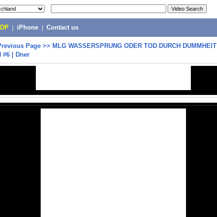
POP
|
iPhone
|
Contact us
Previous Page
>>
MLG WASSERSPRUNG ODER TOD DURCH DUMMHEIT?
N #6 | Dner