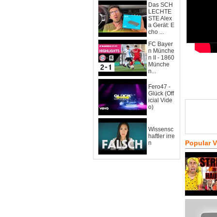
Das SCH
LECHTE
STE Alex
a Gerät: E
cho ...
FC Bayer
n Münche
n II - 1860
Münche
n...
Fero47 -
Glück (Off
icial Vide
o)
Wissensc
haftler irre
Popular 
n