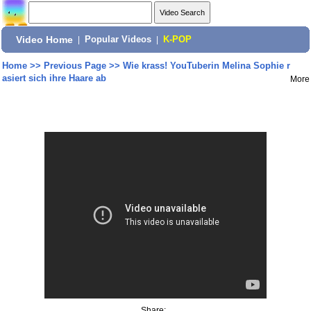
Video Home
|
Popular Videos
|
K-POP
Home
>>
Previous Page
>>
Wie krass! YouTuberin Melina Sophie r
asiert sich ihre Haare ab
More
Share: