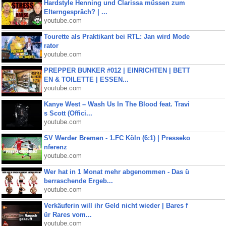
Hardstyle Henning und Clarissa müssen zum
Elterngespräch? | ...
youtube.com
Tourette als Praktikant bei RTL: Jan wird Mode
rator
youtube.com
PREPPER BUNKER #012 | EINRICHTEN | BETT
EN & TOILETTE | ESSEN...
youtube.com
Kanye West – Wash Us In The Blood feat. Travi
s Scott (Offici...
youtube.com
SV Werder Bremen - 1.FC Köln (6:1) | Presseko
nferenz
youtube.com
Wer hat in 1 Monat mehr abgenommen - Das ü
berraschende Ergeb...
youtube.com
Verkäuferin will ihr Geld nicht wieder | Bares f
ür Rares vom...
youtube.com