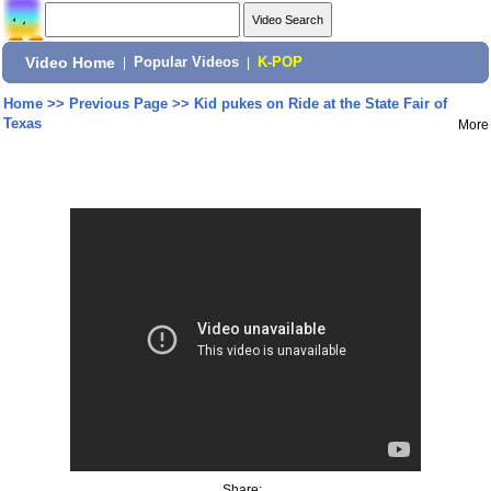
Video Home
|
Popular Videos
|
K-POP
Home
>>
Previous Page
>>
Kid pukes on Ride at the State Fair of
Texas
More
Share: