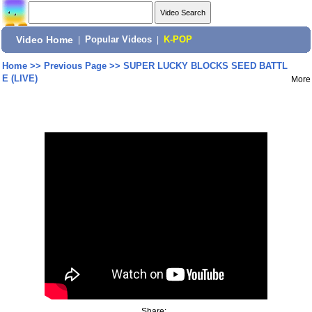
Video Home
|
Popular Videos
|
K-POP
Home
>>
Previous Page
>>
SUPER LUCKY BLOCKS SEED BATTL
E (LIVE)
More
Share: