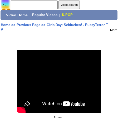
Video Home
|
Popular Videos
|
K-POP
Home
>>
Previous Page
>>
Girls Day: Schlucken! - PussyTerror T
V
More
Share: