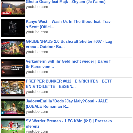
Ghetto Geasy feat Majk - Zhytem (Je t’aime)
youtube.com
Kanye West – Wash Us In The Blood feat. Travi
s Scott (Offici...
youtube.com
GRUBENHAUS 2.0 Bushcraft Shelter #007 - Lag
erbau - Outdoor Bu...
youtube.com
Verkäuferin will ihr Geld nicht wieder | Bares f
ür Rares vom...
youtube.com
PREPPER BUNKER #012 | EINRICHTEN | BETT
EN & TOILETTE | ESSEN...
youtube.com
Jador❤️Emilia?Dodo?Jay Maly?Costi - JALE
(DJEALE Romanian R...
youtube.com
SV Werder Bremen - 1.FC Köln (6:1) | Presseko
nferenz
youtube.com