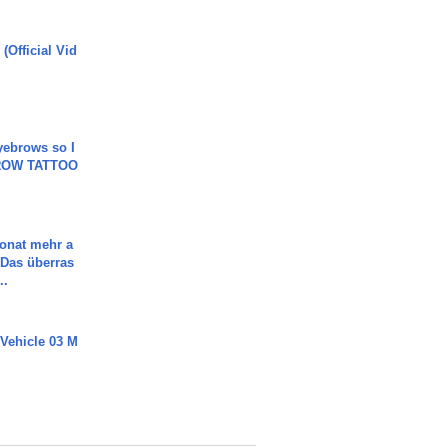
(Official Vid
yebrows so I
BROW TATTOO
Monat mehr a
Das überras
..
 Vehicle 03 M