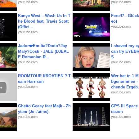
youtube.com
youtube.com
Kanye West – Wash Us In T
Fero47 - Glück 
he Blood feat. Travis Scott
eo)
(Offici...
youtube.com
youtube.com
Jador❤️Emilia?Dodo?Jay
I shaved my e
Maly?Costi - JALE (DJEAL
can try EYE
E Romanian R...
S
youtube.com
youtube.com
ROOMTOUR KROATIEN ? T
Wer hat in 1 
eam Harrison
bgenommen - 
youtube.com
chende Ergeb.
youtube.com
Ghetto Geasy feat Majk - Zh
GPS III Space
ytem (Je t’aime)
ission
youtube.com
youtube.com