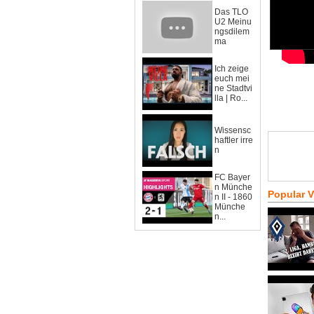
Das TLO
U2 Meinu
ngsdilem
ma
Ich zeige
euch mei
ne Stadtvi
lla | Ro...
Wissensc
haftler irre
n
FC Bayer
n Münche
Popular 
n II - 1860
Münche
n...