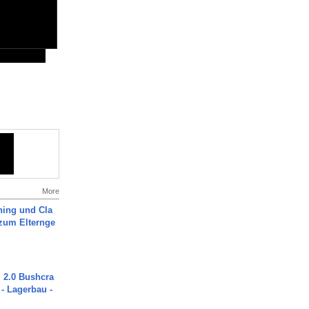
More
ning und Cla
zum Elternge
2.0 Bushcra
 - Lagerbau -