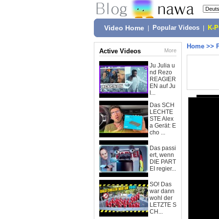
Video Home
|
Popular Videos
|
K-
Home
>>
Active Videos
More
Ju Julia u
nd Rezo
REAGIER
EN auf Ju
l...
Das SCH
LECHTE
STE Alex
a Gerät: E
cho ...
Das passi
ert, wenn
DIE PART
EI regier...
SO! Das
war dann
wohl der
LETZTE S
CH...