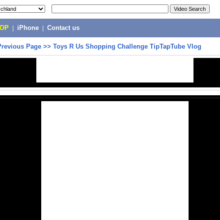
POP
|
iPhone
|
Contact us
Previous Page
>>
Toys R Us Shopping Challenge TipTapTube Vlog