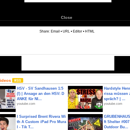
Close
6
Share:
Email
•
URL
•
Editor
•
HTML
Videos
HSV - SV Sandhausen 1:5
Hardstyle Hen
(!) | Ansage an den HSV: D
rissa müssen 
ANKE für NI...
spräch? | ...
youtube.com
youtube.com
I Surprised Brent Rivera Wi
GRUBENHAUS 
th A Custom iPad Pro Mura
ft Shelter #007
l - Tik T...
Outdoor Bu...