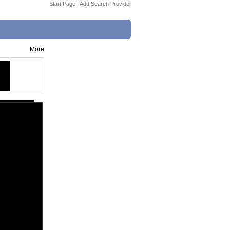
Start Page
|
Add Search Provider
More