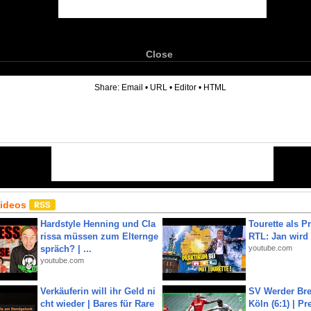
Close
6
Share:
Email
•
URL
•
Editor
•
HTML
Videos
Hardstyle Henning und Cla
Tourette als Pr
rissa müssen zum Elternge
RTL: Jan wird
spräch? | ...
youtube.com
youtube.com
Verkäuferin will ihr Geld ni
SV Werder Bre
cht wieder | Bares für Rare
Köln (6:1) | P