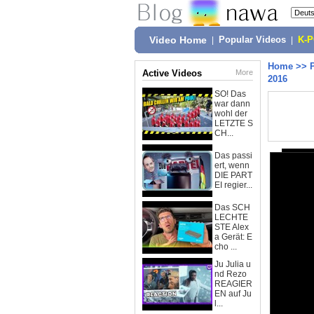
Video Home
|
Popular Videos
|
K-
Home
>>
Active Videos
More
2016
SO! Das
war dann
wohl der
LETZTE S
CH...
Das passi
ert, wenn
DIE PART
EI regier...
Das SCH
LECHTE
STE Alex
a Gerät: E
cho ...
Ju Julia u
nd Rezo
REAGIER
EN auf Ju
l...