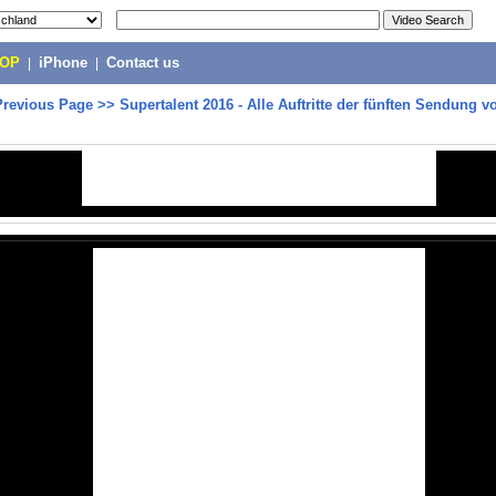
POP
|
iPhone
|
Contact us
Previous Page
>>
Supertalent 2016 - Alle Auftritte der fünften Sendung v