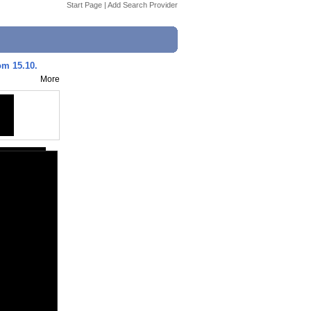
Start Page
|
Add Search Provider
om 15.10.
More