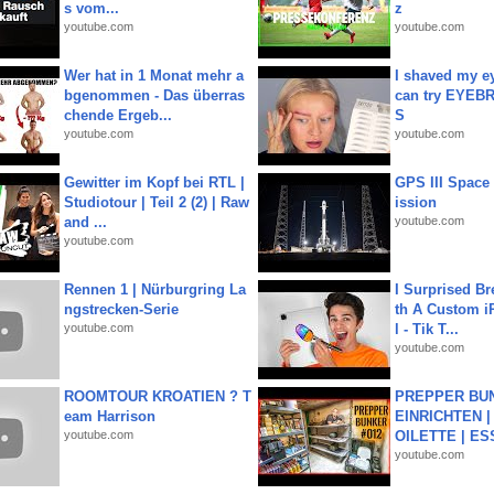
s vom...
z
youtube.com
youtube.com
Wer hat in 1 Monat mehr a
I shaved my e
bgenommen - Das überras
can try EYE
chende Ergeb...
S
youtube.com
youtube.com
Gewitter im Kopf bei RTL |
GPS III Space
Studiotour | Teil 2 (2) | Raw
ission
and ...
youtube.com
youtube.com
Rennen 1 | Nürburgring La
I Surprised Br
ngstrecken-Serie
th A Custom i
youtube.com
l - Tik T...
youtube.com
ROOMTOUR KROATIEN ? T
PREPPER BUN
eam Harrison
EINRICHTEN |
youtube.com
OILETTE | ES
youtube.com