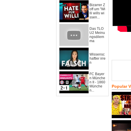
Bizarrer Z
off um "Wi
lli wills wi
ssen...
Das TLO
U2 Meinu
ngsdilem
ma
Wissensc
haftler irre
n
FC Bayer
n Münche
n II - 1860
Popular 
Münche
n...