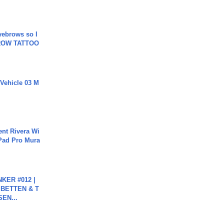
yebrows so I
BROW TATTOO
 Vehicle 03 M
ent Rivera Wi
Pad Pro Mura
KER #012 |
 BETTEN & T
SEN...