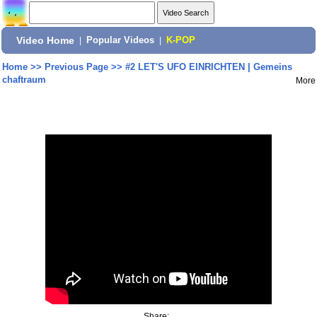
Video Home
|
Popular Videos
|
K-POP
Home
>>
Previous Page
>>
#2 LET'S UFO EINRICHTEN | Gemeins
chaftraum
More
Share: