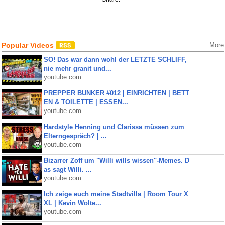
Popular Videos
More
SO! Das war dann wohl der LETZTE SCHLIFF,
nie mehr granit und...
youtube.com
PREPPER BUNKER #012 | EINRICHTEN | BETT
EN & TOILETTE | ESSEN...
youtube.com
Hardstyle Henning und Clarissa müssen zum
Elterngespräch? | ...
youtube.com
Bizarrer Zoff um "Willi wills wissen"-Memes. D
as sagt Willi. ...
youtube.com
Ich zeige euch meine Stadtvilla | Room Tour X
XL | Kevin Wolte...
youtube.com