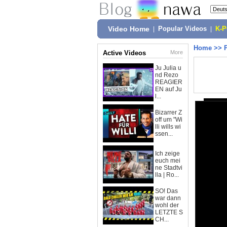
Video Home
|
Popular Videos
|
K-
Home
>>
Active Videos
More
Ju Julia u
nd Rezo
REAGIER
EN auf Ju
l...
Bizarrer Z
off um "Wi
lli wills wi
ssen...
Ich zeige
euch mei
ne Stadtvi
lla | Ro...
SO! Das
war dann
wohl der
LETZTE S
CH...