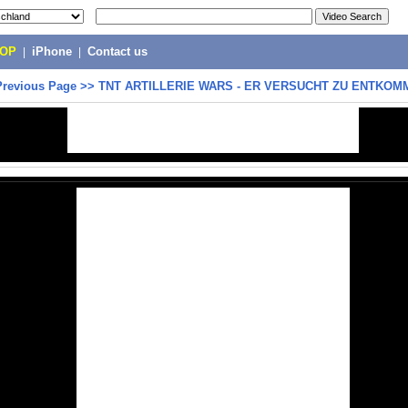
POP
|
iPhone
|
Contact us
Previous Page
>>
TNT ARTILLERIE WARS - ER VERSUCHT ZU ENTKOM