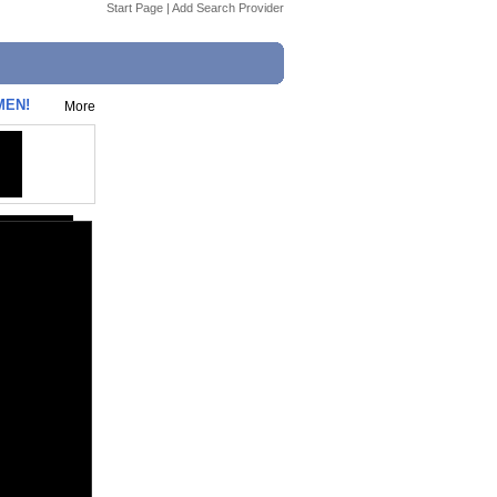
Start Page
|
Add Search Provider
MEN!
More