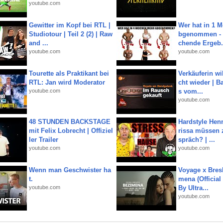
youtube.com
Gewitter im Kopf bei RTL |
Wer hat in 1 
Studiotour | Teil 2 (2) | Raw
bgenommen - 
and ...
chende Ergeb.
youtube.com
youtube.com
Tourette als Praktikant bei
Verkäuferin wil
RTL: Jan wird Moderator
cht wieder | B
youtube.com
s vom...
youtube.com
48 STUNDEN BACKSTAGE
Hardstyle Hen
mit Felix Lobrecht | Offiziel
rissa müssen 
ler Trailer
spräch? | ...
youtube.com
youtube.com
Wenn man Geschwister ha
Voyage x Bresk
t.
mena (Official
youtube.com
By Ultra...
youtube.com