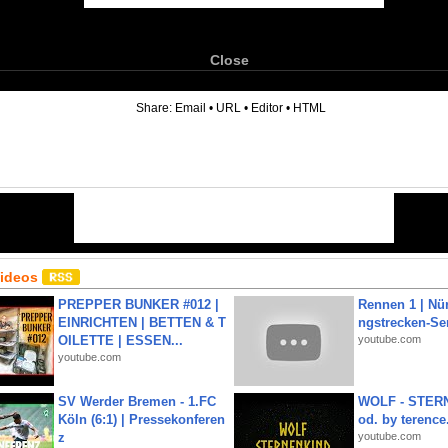
Close
6
Share:
Email
•
URL
•
Editor
•
HTML
Videos
PREPPER BUNKER #012 |
Rennen 1 | Nü
EINRICHTEN | BETTEN & T
ngstrecken-Se
OILETTE | ESSEN...
youtube.com
youtube.com
SV Werder Bremen - 1.FC
WOLF - STERN
Köln (6:1) | Pressekonferen
od. by terence.
z
youtube.com