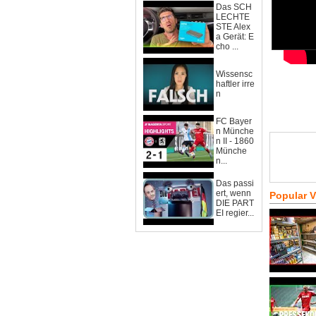
Das SCH
LECHTE
STE Alex
a Gerät: E
cho ...
Wissensc
haftler irre
n
FC Bayer
n Münche
n II - 1860
Münche
n...
Das passi
ert, wenn
Popular 
DIE PART
EI regier...