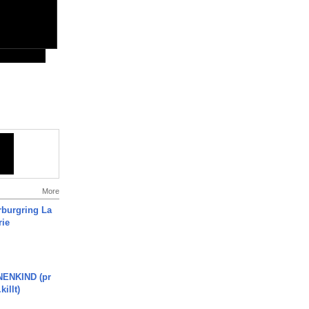
More
rburgring La
rie
ENKIND (pr
killt)