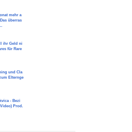
Monat mehr a
Das überras
..
l ihr Geld ni
ares für Rare
ning und Cla
zum Elternge
vica - Bezi
 Video) Prod.