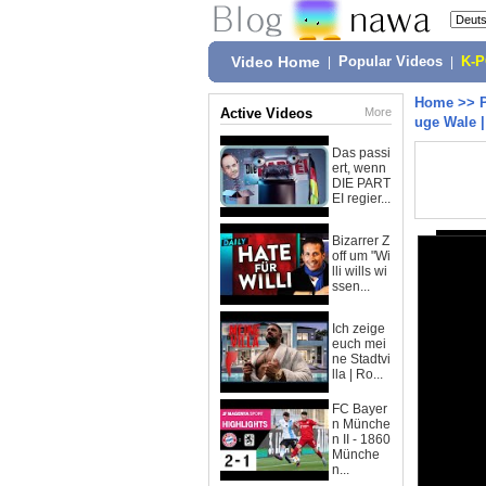
Video Home
|
Popular Videos
|
K-
Home
>>
Active Videos
More
uge Wale |
Das passi
ert, wenn
DIE PART
EI regier...
Bizarrer Z
off um "Wi
lli wills wi
ssen...
Ich zeige
euch mei
ne Stadtvi
lla | Ro...
FC Bayer
n Münche
n II - 1860
Münche
n...