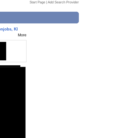
Start Page
|
Add Search Provider
enjobs, Kl
More