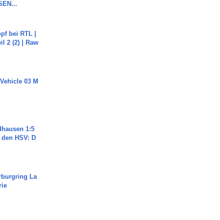
SEN...
pf bei RTL |
il 2 (2) | Raw
 Vehicle 03 M
dhausen 1:5
n den HSV: D
rburgring La
rie