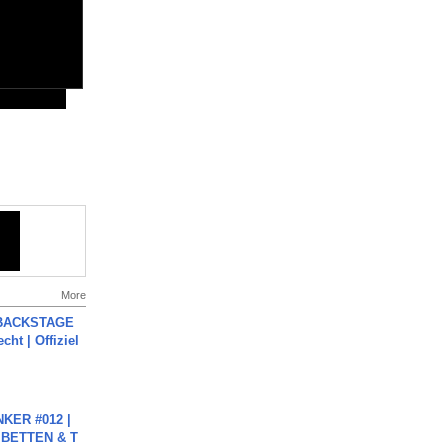
More
 BACKSTAGE
cht | Offiziel
KER #012 |
 BETTEN & T