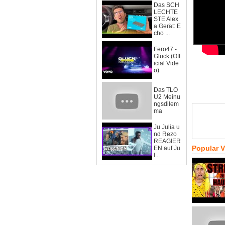
Das SCH
LECHTE
STE Alex
a Gerät: E
cho ...
Fero47 -
Glück (Off
icial Vide
o)
Das TLO
U2 Meinu
ngsdilem
ma
Ju Julia u
nd Rezo
REAGIER
Popular 
EN auf Ju
l...