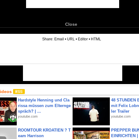
Close
6
Share:
Email
•
URL
•
Editor
•
HTML
Videos
Hardstyle Henning und Cla
48 STUNDEN
rissa müssen zum Elternge
mit Felix Lobre
spräch? | ...
ler Trailer
youtube.com
youtube.com
ROOMTOUR KROATIEN ? T
PREPPER BUN
eam Harrison
EINRICHTEN |