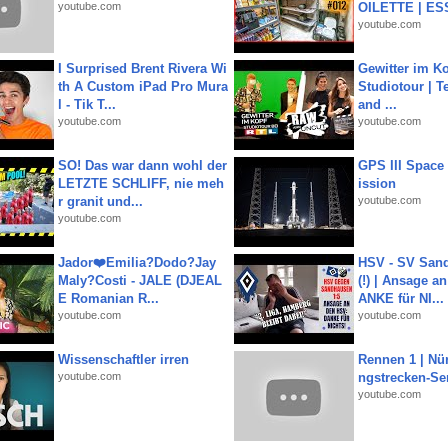
youtube.com
OILETTE | ES
youtube.com
I Surprised Brent Rivera Wi
Gewitter im Ko
th A Custom iPad Pro Mura
Studiotour | Te
l - Tik T...
and ...
youtube.com
youtube.com
SO! Das war dann wohl der
GPS III Space
LETZTE SCHLIFF, nie meh
ission
r granit und...
youtube.com
youtube.com
Jador❤️Emilia?Dodo?Jay
HSV - SV San
Maly?Costi - JALE (DJEAL
(!) | Ansage a
E Romanian R...
ANKE für NI...
youtube.com
youtube.com
Wissenschaftler irren
Rennen 1 | Nü
youtube.com
ngstrecken-Se
youtube.com