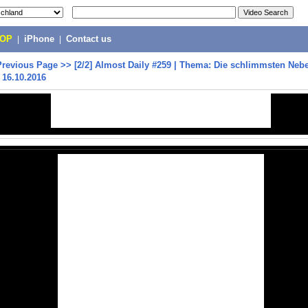
POP
|
iPhone
|
Contact us
Previous Page
>>
[2/2] Almost Daily #259 | Thema: Die schlimmsten Neb
 16.10.2016