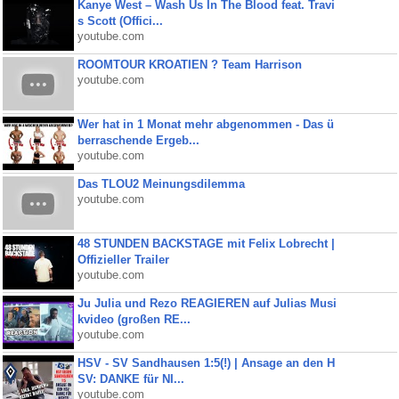
Kanye West – Wash Us In The Blood feat. Travi
s Scott (Offici...
youtube.com
ROOMTOUR KROATIEN ? Team Harrison
youtube.com
Wer hat in 1 Monat mehr abgenommen - Das ü
berraschende Ergeb...
youtube.com
Das TLOU2 Meinungsdilemma
youtube.com
48 STUNDEN BACKSTAGE mit Felix Lobrecht |
Offizieller Trailer
youtube.com
Ju Julia und Rezo REAGIEREN auf Julias Musi
kvideo (großen RE...
youtube.com
HSV - SV Sandhausen 1:5(!) | Ansage an den H
SV: DANKE für NI...
youtube.com