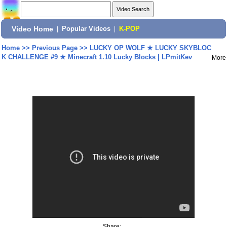
Video Home
|
Popular Videos
|
K-POP
Home
>>
Previous Page
>>
LUCKY OP WOLF ★ LUCKY SKYBLOC
K CHALLENGE #9 ★ Minecraft 1.10 Lucky Blocks | LPmitKev
More
Share: