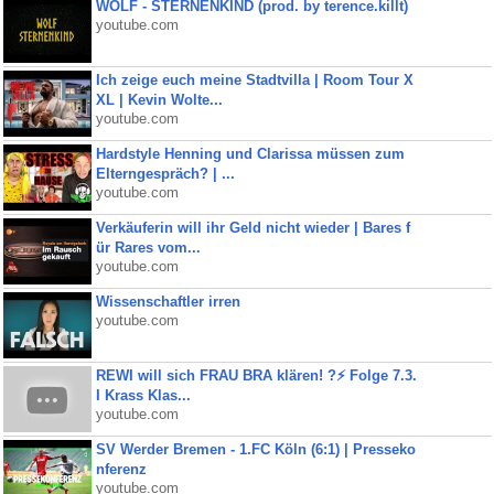
WOLF - STERNENKIND (prod. by terence.killt)
youtube.com
Ich zeige euch meine Stadtvilla | Room Tour X
XL | Kevin Wolte...
youtube.com
Hardstyle Henning und Clarissa müssen zum
Elterngespräch? | ...
youtube.com
Verkäuferin will ihr Geld nicht wieder | Bares f
ür Rares vom...
youtube.com
Wissenschaftler irren
youtube.com
REWI will sich FRAU BRA klären! ?⚡️ Folge 7.3.
I Krass Klas...
youtube.com
SV Werder Bremen - 1.FC Köln (6:1) | Presseko
nferenz
youtube.com