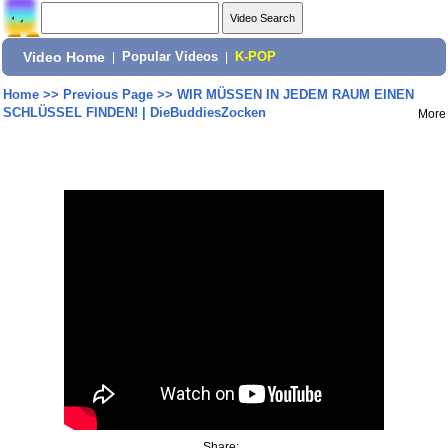
Video Home
|
Popular Videos
|
K-POP
Home
>>
Previous Page
>>
WIR MÜSSEN IN JEDEM RAUM EINEN
SCHLÜSSEL FINDEN! | DieBuddiesZocken
More
Share: