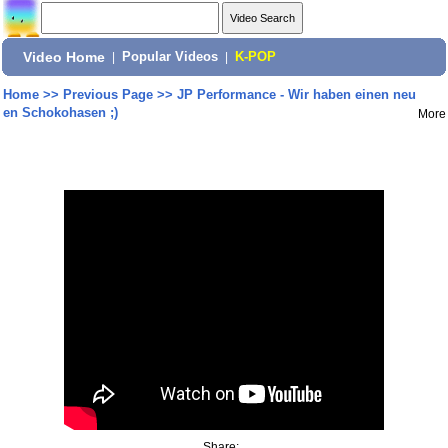
Video Home
|
Popular Videos
|
K-POP
Home
>>
Previous Page
>>
JP Performance - Wir haben einen neu
en Schokohasen ;)
More
Share: