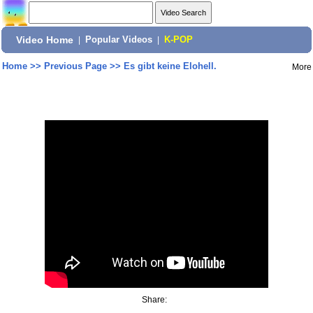
Video Home
|
Popular Videos
|
K-POP
Home
>>
Previous Page
>>
Es gibt keine Elohell.
More
Share: