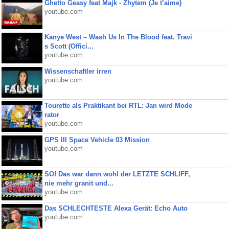
Ghetto Geasy feat Majk - Zhytem (Je t’aime)
youtube.com
Kanye West – Wash Us In The Blood feat. Travi
s Scott (Offici...
youtube.com
Wissenschaftler irren
youtube.com
Tourette als Praktikant bei RTL: Jan wird Mode
rator
youtube.com
GPS III Space Vehicle 03 Mission
youtube.com
SO! Das war dann wohl der LETZTE SCHLIFF,
nie mehr granit und...
youtube.com
Das SCHLECHTESTE Alexa Gerät: Echo Auto
youtube.com