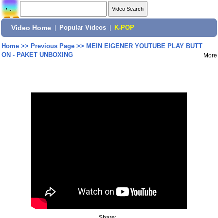
Video Home
|
Popular Videos
|
K-POP
Home
>>
Previous Page
>>
MEIN EIGENER YOUTUBE PLAY BUTT
ON - PAKET UNBOXING
More
Share: