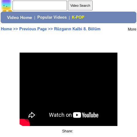
Video Home
|
Popular Videos
|
K-POP
Home
>>
Previous Page
>>
Rüzgarın Kalbi 8. Bölüm
More
Share: