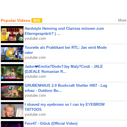
Popular Videos
More
Hardstyle Henning und Clarissa müssen zum
Elterngespräch? | ...
youtube.com
Tourette als Praktikant bei RTL: Jan wird Mode
rator
youtube.com
Jador❤️Emilia?Dodo?Jay Maly?Costi - JALE
(DJEALE Romanian R...
youtube.com
GRUBENHAUS 2.0 Bushcraft Shelter #007 - Lag
erbau - Outdoor Bu...
youtube.com
I shaved my eyebrows so I can try EYEBROW
TATTOOS
youtube.com
Fero47 - Glück (Official Video)