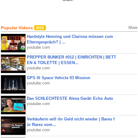
Popular Videos
More
Hardstyle Henning und Clarissa müssen zum
Elterngespräch? | ...
youtube.com
PREPPER BUNKER #012 | EINRICHTEN | BETT
EN & TOILETTE | ESSEN...
youtube.com
GPS III Space Vehicle 03 Mission
youtube.com
Das SCHLECHTESTE Alexa Gerät: Echo Auto
youtube.com
Verkäuferin will ihr Geld nicht wieder | Bares f
ür Rares vom...
youtube.com