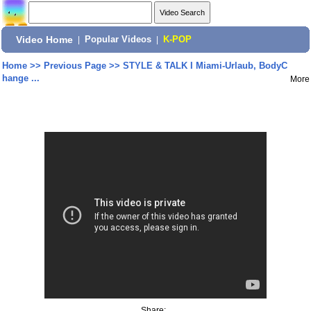
Video Home
|
Popular Videos
|
K-POP
Home
>>
Previous Page
>>
STYLE & TALK I Miami-Urlaub, BodyC
hange ...
More
Share: