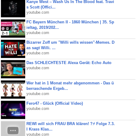
Kanye West – Wash Us In The Blood feat. Travi
s Scott (Offici...
youtube.com
FC Bayern München II - 1860 München | 35. Sp
ieltag, 2019/202...
youtube.com
Bizarrer Zoff um "Willi wills wissen"-Memes. D
as sagt Willi. ...
youtube.com
Das SCHLECHTESTE Alexa Gerät: Echo Auto
youtube.com
Wer hat in 1 Monat mehr abgenommen - Das ü
berraschende Ergeb...
youtube.com
Fero47 - Glück (Official Video)
youtube.com
REWI will sich FRAU BRA klären! ?⚡️ Folge 7.3.
I Krass Klas...
youtube.com