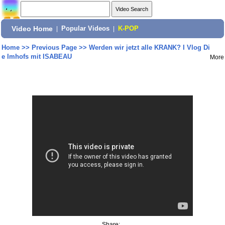
Video Home
|
Popular Videos
|
K-POP
Home
>>
Previous Page
>>
Werden wir jetzt alle KRANK? I Vlog Di
e Imhofs mit ISABEAU
More
Share: