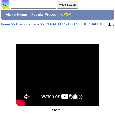
Video Home
|
Popular Videos
|
K-POP
Home
>>
Previous Page
>>
REGAL FÜRS UFO SELBER BAUEN
More
Share: