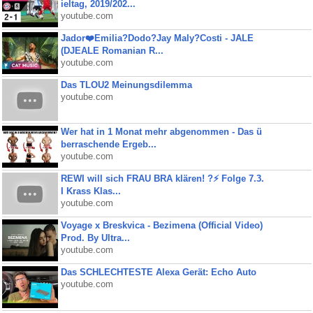
ieltag, 2019/202...
youtube.com
Jador❤️Emilia?Dodo?Jay Maly?Costi - JALE
(DJEALE Romanian R...
youtube.com
Das TLOU2 Meinungsdilemma
youtube.com
Wer hat in 1 Monat mehr abgenommen - Das ü
berraschende Ergeb...
youtube.com
REWI will sich FRAU BRA klären! ?⚡️ Folge 7.3.
I Krass Klas...
youtube.com
Voyage x Breskvica - Bezimena (Official Video)
Prod. By Ultra...
youtube.com
Das SCHLECHTESTE Alexa Gerät: Echo Auto
youtube.com