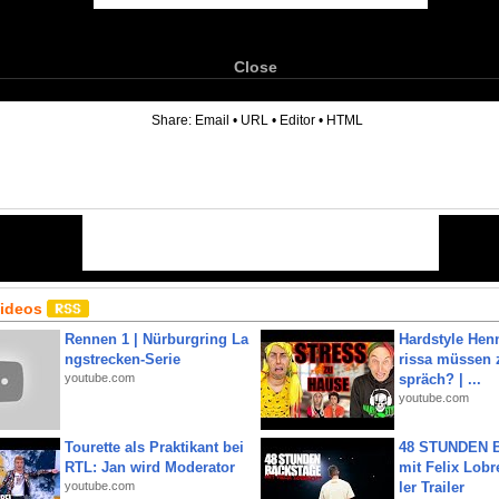
Close
6
Share:
Email
•
URL
•
Editor
•
HTML
Videos
Rennen 1 | Nürburgring La
Hardstyle Hen
ngstrecken-Serie
rissa müssen 
youtube.com
spräch? | ...
youtube.com
Tourette als Praktikant bei
48 STUNDEN
RTL: Jan wird Moderator
mit Felix Lobre
youtube.com
ler Trailer