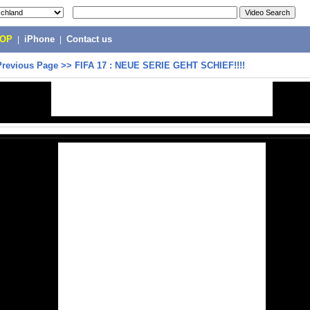
POP
|
iPhone
|
Contact us
Previous Page
>>
FIFA 17 : NEUE SERIE GEHT SCHIEF!!!!