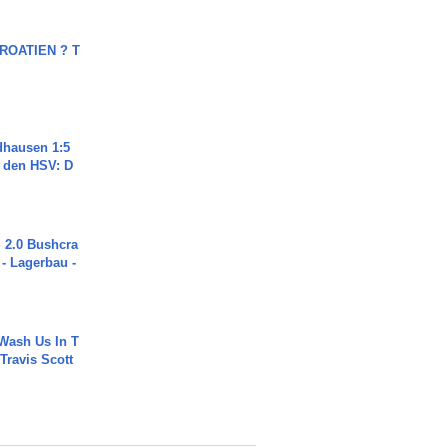
OATIEN ? T
dhausen 1:5
n den HSV: D
2.0 Bushcra
 - Lagerbau -
Wash Us In T
 Travis Scott