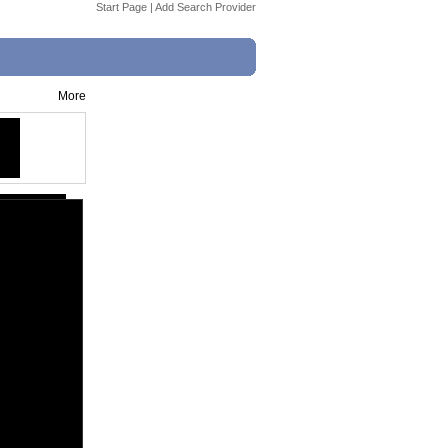
Start Page
|
Add Search Provider
More