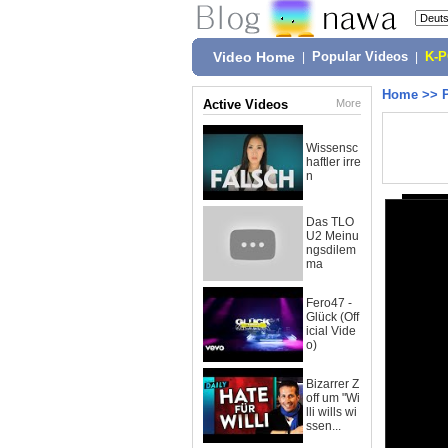
Video Home
|
Popular Videos
|
K-
Home
>>
Active Videos
More
Wissensc
haftler irre
n
Das TLO
U2 Meinu
ngsdilem
ma
Fero47 -
Glück (Off
icial Vide
o)
Bizarrer Z
off um "Wi
lli wills wi
ssen...