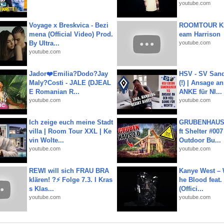
youtube.com
Voyage x Breskvica - Bezi
ROOMTOUR KR
mena (Official Video) Prod.
eam Harrison
By Ultra...
youtube.com
youtube.com
Jador❤️Emilia?Dodo?Jay
HSV - SV San
Maly?Costi - JALE (DJEAL
(!) | Ansage a
E Romanian R...
ANKE für NI...
youtube.com
youtube.com
Ich zeige euch meine Stadt
GRUBENHAUS 
villa | Room Tour XXL | Ke
ft Shelter #007
vin Wolte...
Outdoor Bu...
youtube.com
youtube.com
REWI will sich FRAU BRA
Kanye West – 
klären! ?⚡️ Folge 7.3. I Kras
he Blood feat.
s Klas...
(Offici...
youtube.com
youtube.com