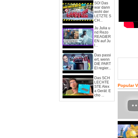
SO! Das
war dann
wohl der
LETZTE S
CH...
Ju Julia u
nd Rezo
REAGIER
EN auf Ju
l...
Das passi
ert, wenn
DIE PART
EI regier...
Das SCH
LECHTE
Popular 
STE Alex
a Gerät: E
cho ...