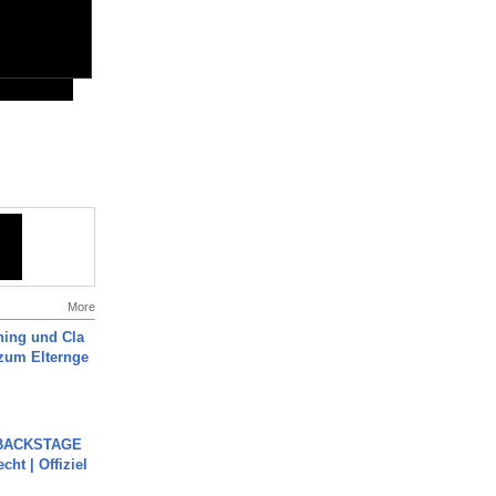
More
ning und Cla
zum Elternge
 BACKSTAGE
cht | Offiziel