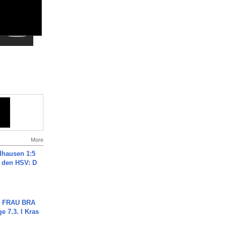
More
dhausen 1:5
n den HSV: D
ch FRAU BRA
ge 7.3. I Kras