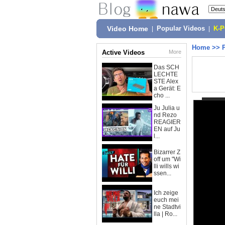
Video Home
|
Popular Videos
|
K-
Home
>>
Active Videos
More
Das SCH
LECHTE
STE Alex
a Gerät: E
cho ...
Ju Julia u
nd Rezo
REAGIER
EN auf Ju
l...
Bizarrer Z
off um "Wi
lli wills wi
ssen...
Ich zeige
euch mei
ne Stadtvi
lla | Ro...