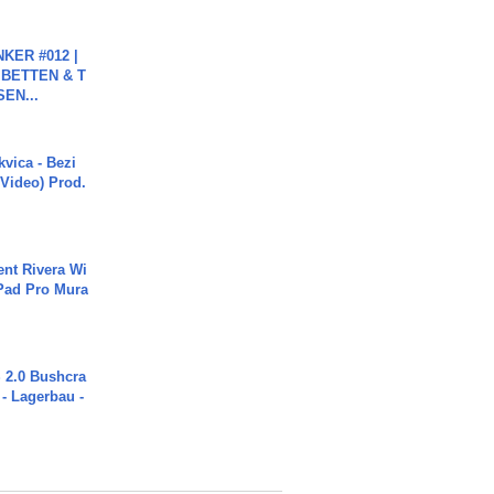
KER #012 |
 BETTEN & T
SEN...
vica - Bezi
 Video) Prod.
ent Rivera Wi
Pad Pro Mura
2.0 Bushcra
 - Lagerbau -