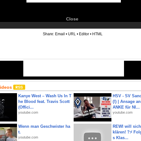
Close
6
Share:
Email
•
URL
•
Editor
•
HTML
Videos
Kanye West – Wash Us In T
HSV - SV San
he Blood feat. Travis Scott
(!) | Ansage a
(Offici...
ANKE für NI...
youtube.com
youtube.com
Wenn man Geschwister ha
REWI will si
t.
klären! ?⚡️ Fol
youtube.com
s Klas...