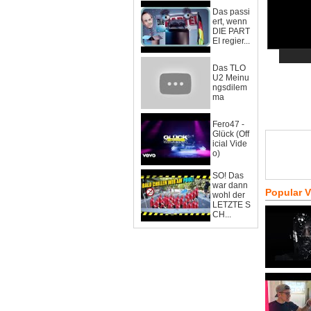
Das passi
ert, wenn
DIE PART
EI regier...
Das TLO
U2 Meinu
ngsdilem
ma
Fero47 -
Glück (Off
icial Vide
o)
SO! Das
war dann
Popular 
wohl der
LETZTE S
CH...