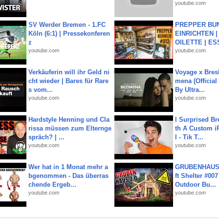
youtube.com
SV Werder Bremen - 1.FC
PREPPER BUN
Köln (6:1) | Pressekonferen
EINRICHTEN |
z
OILETTE | ES
youtube.com
youtube.com
Verkäuferin will ihr Geld ni
Voyage x Bresk
cht wieder | Bares für Rare
mena (Official
s vom...
By Ultra...
youtube.com
youtube.com
Hardstyle Henning und Cla
I Surprised Br
rissa müssen zum Elternge
th A Custom i
spräch? | ...
l - Tik T...
youtube.com
youtube.com
Wer hat in 1 Monat mehr a
GRUBENHAUS 
bgenommen - Das überras
ft Shelter #007
chende Ergeb...
Outdoor Bu...
youtube.com
youtube.com