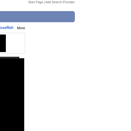
Start Page
|
Add Search Provider
GrasReh
More