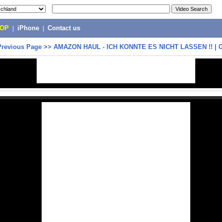
POP
|
iPhone
|
Contact us
Previous Page
>>
AMAZON HAUL - ICH KONNTE ES NICHT LASSEN !! | 