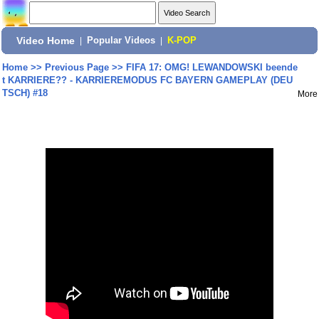
Video Home
|
Popular Videos
|
K-POP
Home
>>
Previous Page
>>
FIFA 17: OMG! LEWANDOWSKI beende
t KARRIERE?? - KARRIEREMODUS FC BAYERN GAMEPLAY (DEU
TSCH) #18
More