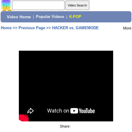
Video Home
|
Popular Videos
|
K-POP
Home
>>
Previous Page
>>
HACKER vs. GAMEMODE
More
Share: