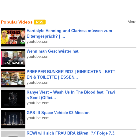
Popular Videos
More
Hardstyle Henning und Clarissa müssen zum
Elterngespräch? | ...
youtube.com
Wenn man Geschwister hat.
youtube.com
PREPPER BUNKER #012 | EINRICHTEN | BETT
EN & TOILETTE | ESSEN...
youtube.com
Kanye West – Wash Us In The Blood feat. Travi
s Scott (Offici...
youtube.com
GPS III Space Vehicle 03 Mission
youtube.com
REWI will sich FRAU BRA klären! ?⚡️ Folge 7.3.