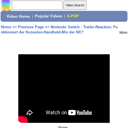
Video Home
|
Popular Videos
|
K-POP
Home
>>
Previous Page
>>
Nintendo Switch - Trailer-Reaction: Fu
nktioniert der Konsolen-Handheld-Mix der NX?
More
Share: