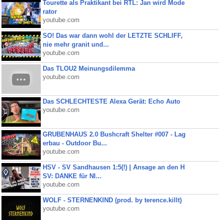
Tourette als Praktikant bei RTL: Jan wird Mode
rator
youtube.com
SO! Das war dann wohl der LETZTE SCHLIFF,
nie mehr granit und...
youtube.com
Das TLOU2 Meinungsdilemma
youtube.com
Das SCHLECHTESTE Alexa Gerät: Echo Auto
youtube.com
GRUBENHAUS 2.0 Bushcraft Shelter #007 - Lag
erbau - Outdoor Bu...
youtube.com
HSV - SV Sandhausen 1:5(!) | Ansage an den H
SV: DANKE für NI...
youtube.com
WOLF - STERNENKIND (prod. by terence.killt)
youtube.com