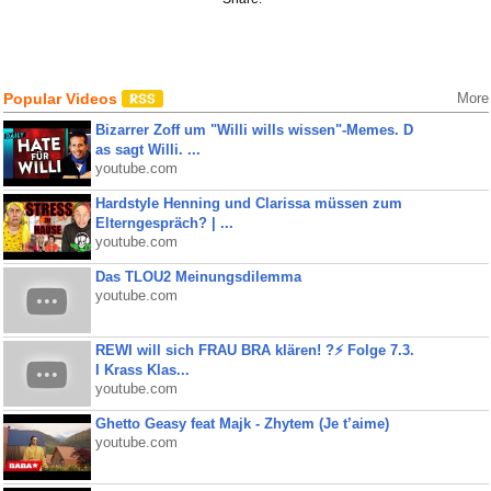
Popular Videos
More
Bizarrer Zoff um "Willi wills wissen"-Memes. D
as sagt Willi. ...
youtube.com
Hardstyle Henning und Clarissa müssen zum
Elterngespräch? | ...
youtube.com
Das TLOU2 Meinungsdilemma
youtube.com
REWI will sich FRAU BRA klären! ?⚡️ Folge 7.3.
I Krass Klas...
youtube.com
Ghetto Geasy feat Majk - Zhytem (Je t’aime)
youtube.com