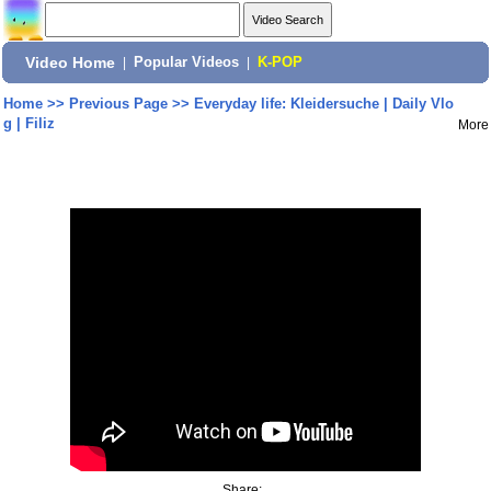
Video Home
|
Popular Videos
|
K-POP
Home
>>
Previous Page
>>
Everyday life: Kleidersuche | Daily Vlo
g | Filiz
More
Share: